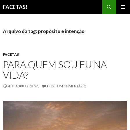
Pesquisar
FACETAS!
PULAR
MENU
PARA
PRINCI
O
CONTEÚDO
Arquivo da tag: propósito e intenção
FACETAS
PARA QUEM SOU EU NA
VIDA?
4 DE ABRIL DE 2026
DEIXE UM COMENTÁRIO