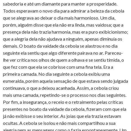
sabedoria e até um diamante para manter a prosperidade.
Todos esperavam o novo dia para admirar a beleza da cebola
que se alegrava ao deixar o dia mais harmonioso. Um dia,
porém, alguém disse que ela não era linda, mas vaidosa; que a
presença dela não trazia harmonia, mas era puro exibicionismo;
que a alegria dela não ajudava a ninguém, apenas diminuía os
demais. O boato da vaidade da cebola se alastrou e no dia
seguinte ela sentiu que algo diferente pairava no ar. Pareceu-
lhe ver crítica nos olhos de quem a olhava e se sentiu tímida, o
que fez com que ela se cobrisse com uma fina tela. Era a
primeira camada. No dia seguinte a cebola exibiu uma
esmeralda, porém aquela sensação de que estava sendo julgada
continuava, o que a deixou acanhada. Assim, a cebola criou
mais uma camada, repetindo-se o processo nos dias seguintes.
Por fim, a insegurança, o receio e o retraimento pelas críticas
presentes no boato da vaidade da cebola, fizeram com que ela
já não exibisse o seu interior. As joias que ela trazia estavam
ocultas. A cebola se isolou e não mais compartilhou a sua
alegria nem as mensagens como o fazia espontaneamente. Um