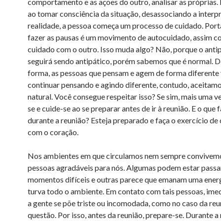
comportamento e as ações do outro, analisar as próprias.
ao tomar consciência da situação, desassociando a interp
realidade, a pessoa começa um processo de cuidado. Port
fazer as pausas é um movimento de autocuidado, assim 
cuidado com o outro. Isso muda algo? Não, porque o anti
seguirá sendo antipático, porém sabemos que é normal. D
forma, as pessoas que pensam e agem de forma diferente
continuar pensando e agindo diferente, contudo, aceitamo
natural. Você consegue respeitar isso? Se sim, mais uma ve
se e cuide-se ao se preparar antes de ir à reunião. E o que 
durante a reunião? Esteja preparado e faça o exercício de
com o coração.
Nos ambientes em que circulamos nem sempre convivem
pessoas agradáveis para nós. Algumas podem estar pass
momentos difíceis e outras parece que emanam uma ener
turva todo o ambiente. Em contato com tais pessoas, im
a gente se põe triste ou incomodada, como no caso da re
questão. Por isso, antes da reunião, prepare-se. Durante a 