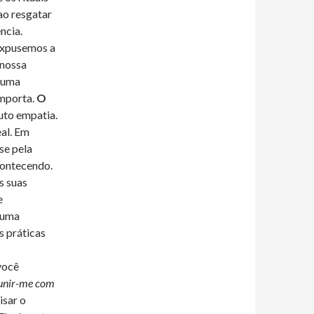
ao resgatar
ncia.
expusemos a
 nossa
é uma
importa.
O
auto empatia.
eal. Em
se pela
contecendo.
s suas
e
 uma
s práticas
você
eunir-me com
isar o