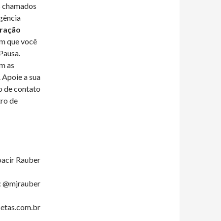
os chamados
igência
ração
em que você
Pausa.
om as
. Apoie a sua
o de contato
tro de
acir Rauber
: @mjrauber
etas.com.br