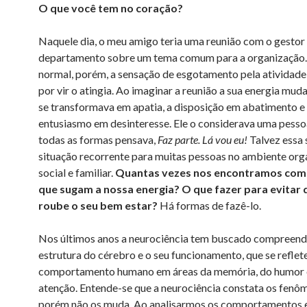
O que você tem no coração?
Naquele dia, o meu amigo teria uma reunião com o gestor
departamento sobre um tema comum para a organização.
normal, porém, a sensação de esgotamento pela atividade
por vir o atingia. Ao imaginar a reunião a sua energia mud
se transformava em apatia, a disposição em abatimento e
entusiasmo em desinteresse. Ele o considerava uma pesso
todas as formas pensava,
Faz parte. Lá vou eu!
Talvez essa 
situação recorrente para muitas pessoas no ambiente orga
social e familiar.
Quantas vezes nos encontramos com
que sugam a nossa energia? O que fazer para evitar 
roube o seu bem estar?
Há formas de fazê-lo.
Nos últimos anos a neurociência tem buscado compreend
estrutura do cérebro e o seu funcionamento, que se reflet
comportamento humano em áreas da memória, do humor 
atenção. Entende-se que a neurociência constata os fenô
porém não os muda. Ao analisarmos os comportamentos e 