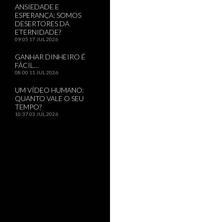
ANSIEDADE E
ESPERANÇA: SOMOS
DESERTORES DA
ETERNIDADE?
09:05
17 JUL 2026
GANHAR DINHEIRO É
FÁCIL…
08:00
11 JUL 2026
UM VÍDEO HUMANO:
QUANTO VALE O SEU
TEMPO?
10:37
03 JUL 2026