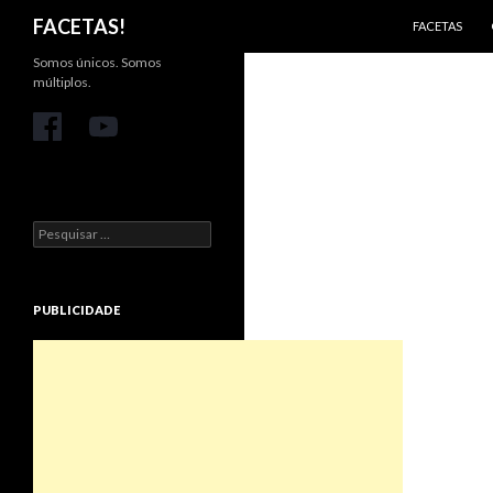
PULAR PARA 
Pesquisar
FACETAS!
FACETAS
Somos únicos. Somos
múltiplos.
Pesquisar
por:
PUBLICIDADE