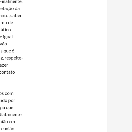
 Finalmente,
retação da
anto, saber
como de
pático
e igual
 vão
s que é
z, respeite-
fazer
 contato
os com
ando por
gia que
ediatamente
união em
reunião,