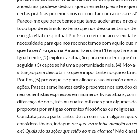
ancestrais, pode-se deduzir que o remédio já existe e que 
certas práticas podemos nos reconectar com a nossa essê
Parece-me que percebemos que tanto aceleramos e nos 
todo tipo de estímulo externo que nos desconectamos de
energia vital e espiritual. Por isso, o retorno ao essencial 
necessidade para que nos reconectemos com aquilo que 
que fazer? Faça uma Pausa.
Exercite a (1) empatia e a 
Igualmente, (2) explore a situação para entender o que é r
seguida, (3) capte se há uma oportunidade nela. (4) Mova-
situação para descobrir o que é importante no que está a
Por fim, (5) provoque-se para alinhar a sua intenção com a
ações. Passos semelhantes estão presentes nos estudos d
neurocientistas expressos em inúmeros livros atuais, com
diferença de dois, três ou quatro mil anos para algumas da
propostas por antigas correntes filosóficas ou religiosas.
Constatações a parte, antes de se reunir com alguém que 
considera tóxico, indague-se:
qual é a minha intenção ao r
ele? Quais são as ações que estão ao meu alcance?
Não é anal