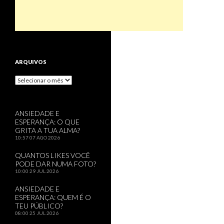
ARQUIVOS
Arquivos
ANSIEDADE E
ESPERANÇA: O QUE
GRITA A TUA ALMA?
10:57
07 AGO 2026
QUANTOS LIKES VOCÊ
PODE DAR NUMA FOTO?
10:00
29 JUL 2026
ANSIEDADE E
ESPERANÇA: QUEM É O
TEU PÚBLICO?
08:00
25 JUL 2026