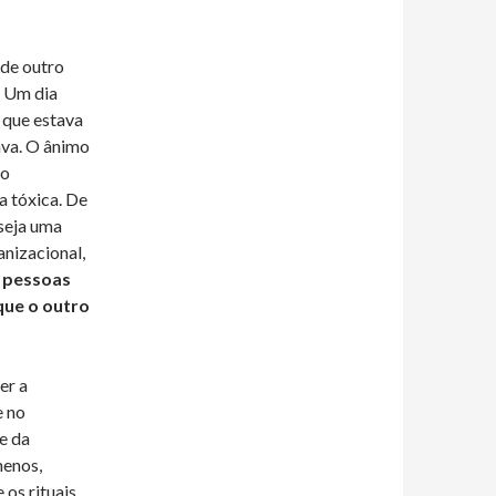
 de outro
 Um dia
 que estava
ava. O ânimo
 o
a tóxica. De
seja uma
nizacional,
 pessoas
que o outro
er a
e no
e da
menos,
os rituais