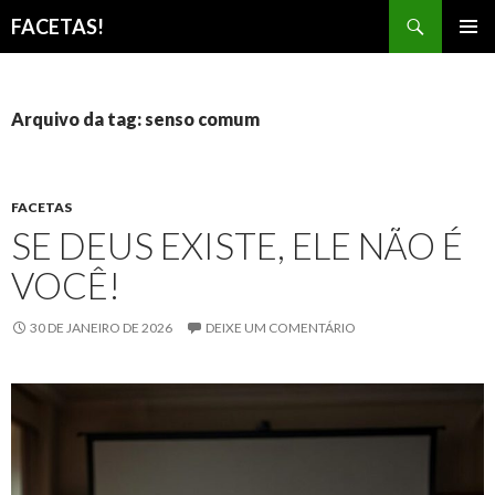
Pesquisar
FACETAS!
PULAR
MENU
PARA
PRINCI
O
CONTEÚDO
Arquivo da tag: senso comum
FACETAS
SE DEUS EXISTE, ELE NÃO É
VOCÊ!
30 DE JANEIRO DE 2026
DEIXE UM COMENTÁRIO