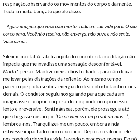
respiração, observando os movimentos do corpo e da mente.
Tudo ia muito bem, até que ele disse:
– Agora imagine que você está morto. Tudo em sua vida para. O seu
corpo para. Você não respira, não enxerga, não ouve e não sente.
Você para…
Silêncio mortal. A fala tranquila do condutor da meditação não
impediu que me invadisse uma sensação desconfortável.
Morto?,
pensei. Mantive meus olhos fechados para não deixar
me levar pelas distrações da reflexão. Ao mesmo tempo,
parecia que podia sentir a energia do desconforto também nos
demais. O condutor seguiu nos guiando para que cada um
imaginasse o próprio corpo se decompondo num processo
lento e irreversível. Senti náuseas, porém, ele prosseguiu até
que chegássemos ao pó.
“Do pó viemos e ao pó voltaremos…”
,
lembrou-nos. Tranquilizei-me um pouco, embora ainda
estivesse impactado com o exercício. Depois do silêncio, ele
nos conduziu de volta a vida fazendo o processo inverso. Do pó