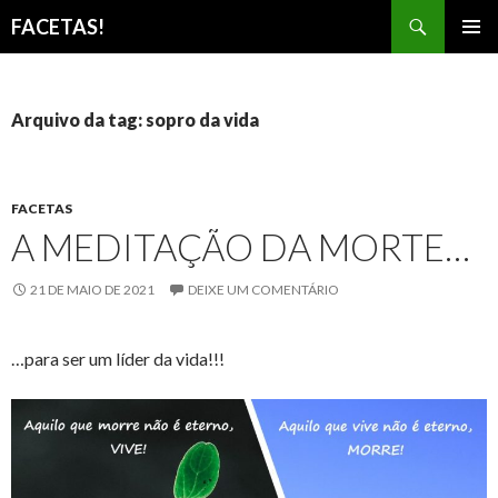
Pesquisar
FACETAS!
PULAR
MENU
PARA
PRINCI
O
CONTEÚDO
Arquivo da tag: sopro da vida
FACETAS
A MEDITAÇÃO DA MORTE…
21 DE MAIO DE 2021
DEIXE UM COMENTÁRIO
…para ser um líder da vida!!!