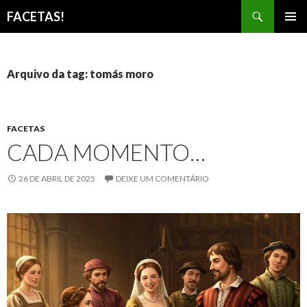
Pesquisar
FACETAS!
PULAR
MENU
PARA
PRINCI
O
CONTEÚDO
Arquivo da tag: tomás moro
FACETAS
CADA MOMENTO…
26 DE ABRIL DE 2025
DEIXE UM COMENTÁRIO