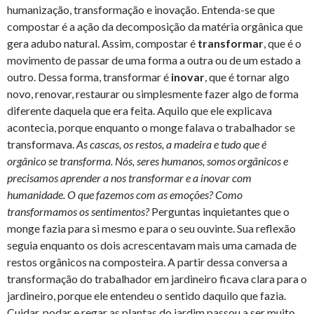
humanização, transformação e inovação. Entenda-se que
compostar é a ação da decomposição da matéria orgânica que
gera adubo natural. Assim, compostar é
transformar
, que é o
movimento de passar de uma forma a outra ou de um estado a
outro. Dessa forma, transformar é
inovar
, que é tornar algo
novo, renovar, restaurar ou simplesmente fazer algo de forma
diferente daquela que era feita. Aquilo que ele explicava
acontecia, porque enquanto o monge falava o trabalhador se
transformava.
As cascas, os restos, a madeira e tudo que é
orgânico se transforma. Nós, seres humanos, somos orgânicos e
precisamos aprender a nos transformar e a inovar com
humanidade. O que fazemos com as emoções? Como
transformamos os sentimentos?
Perguntas inquietantes que o
monge fazia para si mesmo e para o seu ouvinte. Sua reflexão
seguia enquanto os dois acrescentavam mais uma camada de
restos orgânicos na composteira. A partir dessa conversa a
transformação do trabalhador em jardineiro ficava clara para o
jardineiro, porque ele entendeu o sentido daquilo que fazia.
Cuidar, podar e regar as plantas do jardim passou a ser muito