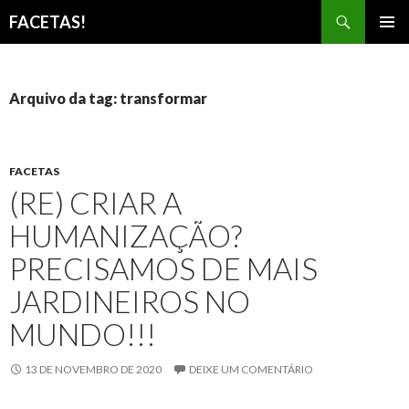
Pesquisar
FACETAS!
PULAR
MENU
PARA
PRINCI
O
CONTEÚDO
Arquivo da tag: transformar
FACETAS
(RE) CRIAR A
HUMANIZAÇÃO?
PRECISAMOS DE MAIS
JARDINEIROS NO
MUNDO!!!
13 DE NOVEMBRO DE 2020
DEIXE UM COMENTÁRIO