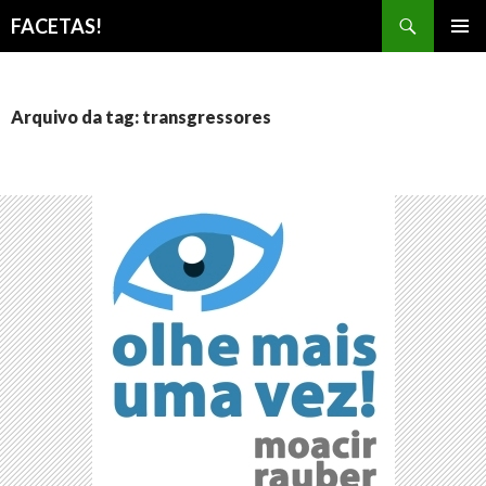
Pesquisar
FACETAS!
PULAR
MENU
PARA
PRINCI
O
CONTEÚDO
Arquivo da tag: transgressores