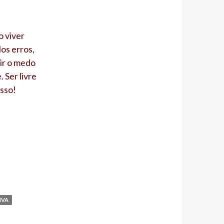
o viver
los erros,
tir o medo
 Ser livre
isso!
IVA