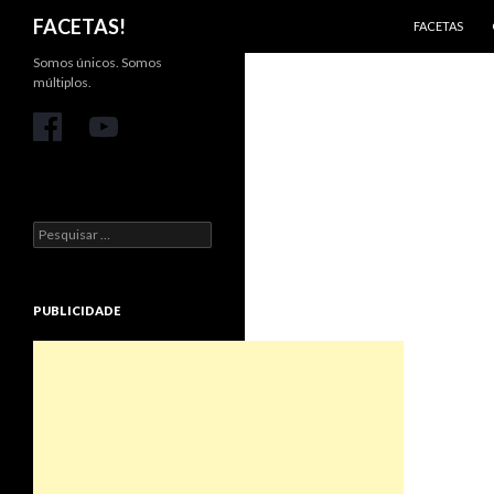
PULAR PARA 
Pesquisar
FACETAS!
FACETAS
Somos únicos. Somos
múltiplos.
Pesquisar
por:
PUBLICIDADE