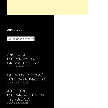
ARQUIVOS
Arquivos
ANSIEDADE E
ESPERANÇA: O QUE
GRITA A TUA ALMA?
10:57
07 AGO 2026
QUANTOS LIKES VOCÊ
PODE DAR NUMA FOTO?
10:00
29 JUL 2026
ANSIEDADE E
ESPERANÇA: QUEM É O
TEU PÚBLICO?
08:00
25 JUL 2026