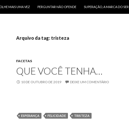
O CONTEÚDO
OLHE MAIS UMA VEZ
PERGUNTAR NÃO OFENDE
SUPERAÇÃO, A MARCA DO SE
Arquivo da tag: tristeza
FACETAS
QUE VOCÊ TENHA…
10 DE OUTUBRO DE 2019
DEIXE UM COMENTÁRIO
ESPERANÇA
FELICIDADE
TRISTEZA