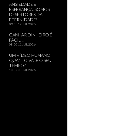
ANSIEDADE E
ESPERANÇA: SOMOS
DESERTORES DA
ETERNIDADE?
09:05
17 JUL 2026
GANHAR DINHEIRO É
FÁCIL…
08:00
11 JUL 2026
UM VÍDEO HUMANO:
QUANTO VALE O SEU
TEMPO?
10:37
03 JUL 2026