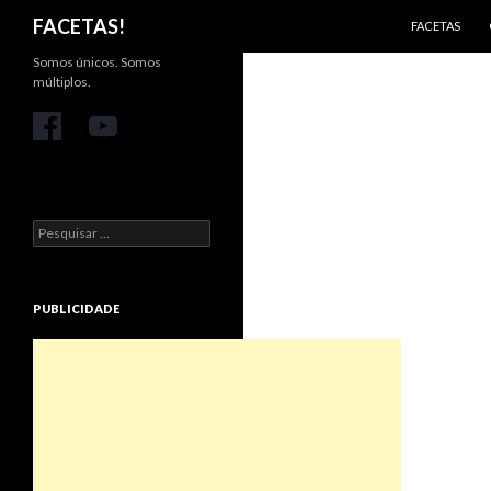
PULAR PARA 
Pesquisar
FACETAS!
FACETAS
Somos únicos. Somos
múltiplos.
Pesquisar
por:
PUBLICIDADE