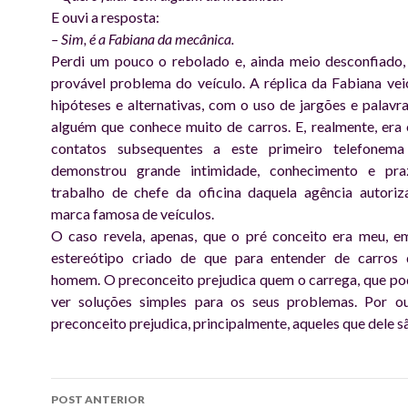
E ouvi a resposta:
– Sim, é a Fabiana da mecânica.
Perdi um pouco o rebolado e, ainda meio desconfiado,
provável problema do veículo. A réplica da Fabiana vei
hipóteses e alternativas, com o uso de jargões e palavra
alguém que conhece muito de carros. E, realmente, era
contatos subsequentes a este primeiro telefonem
demonstrou grande intimidade, conhecimento e pr
trabalho de chefe da oficina daquela agência autori
marca famosa de veículos.
O caso revela, apenas, que o pré conceito era meu, e
estereótipo criado de que para entender de carros 
homem. O preconceito prejudica quem o carrega, que po
ver soluções simples para os seus problemas. Por ou
preconceito prejudica, principalmente, aqueles que dele s
Navegação
POST ANTERIOR