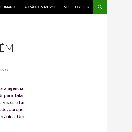
R HUMANO
LADRÃO DE SI MESMO
SOBRE O AUTOR
UÉM
TÁRIO
a a agência,
i para falar
 vezes e fui
ado, porque,
mecânica. Um