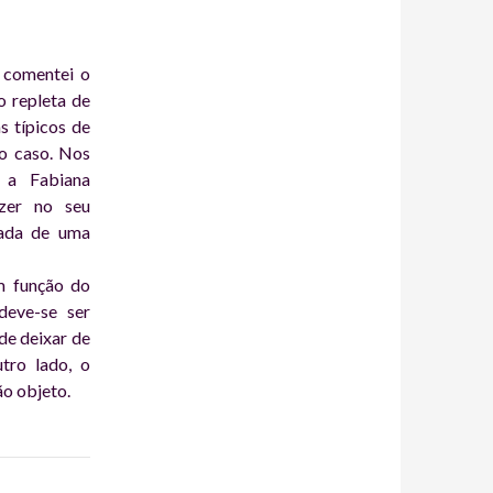
 comentei o
o repleta de
s típicos de
 o caso. Nos
a a Fabiana
azer no seu
zada de uma
m função do
deve-se ser
de deixar de
tro lado, o
ão objeto.