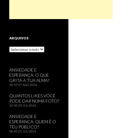
ARQUIVOS
Arquivos
ANSIEDADE E
ESPERANÇA: O QUE
GRITA A TUA ALMA?
10:57
07 AGO 2026
QUANTOS LIKES VOCÊ
PODE DAR NUMA FOTO?
10:00
29 JUL 2026
ANSIEDADE E
ESPERANÇA: QUEM É O
TEU PÚBLICO?
08:00
25 JUL 2026