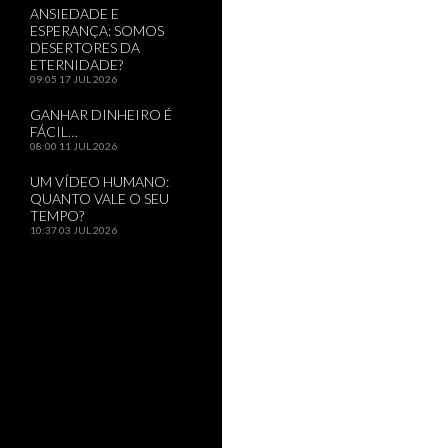
ANSIEDADE E
ESPERANÇA: SOMOS
DESERTORES DA
ETERNIDADE?
09:05
17 JUL 2026
GANHAR DINHEIRO É
FÁCIL…
08:00
11 JUL 2026
UM VÍDEO HUMANO:
QUANTO VALE O SEU
TEMPO?
10:37
03 JUL 2026