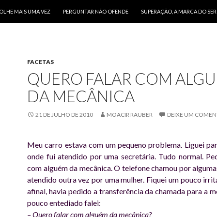
O CONTEÚDO
OLHE MAIS UMA VEZ
PERGUNTAR NÃO OFENDE
SUPERAÇÃO, A MARCA DO SE
FACETAS
QUERO FALAR COM ALG
DA MECÂNICA
21 DE JULHO DE 2010
MOACIR RAUBER
DEIXE UM COMEN
Meu carro estava com um pequeno problema. Liguei par
onde fui atendido por uma secretária. Tudo normal. Ped
com alguém da mecânica. O telefone chamou por algumas
atendido outra vez por uma mulher. Fiquei um pouco irrit
afinal, havia pedido a transferência da chamada para a 
pouco entediado falei:
– Quero falar com alguém da mecânica?