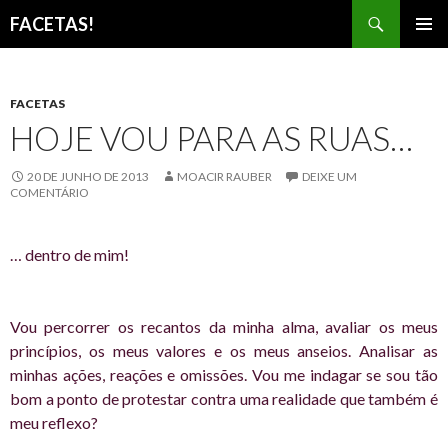
Pesquisar
FACETAS!
PULAR
MENU
PARA
PRINCI
O
CONTEÚDO
FACETAS
HOJE VOU PARA AS RUAS…
20 DE JUNHO DE 2013
MOACIR RAUBER
DEIXE UM
COMENTÁRIO
… dentro de mim!
Vou percorrer os recantos da minha alma, avaliar os meus
princípios, os meus valores e os meus anseios. Analisar as
minhas ações, reações e omissões. Vou me indagar se sou tão
bom a ponto de protestar contra uma realidade que também é
meu reflexo?