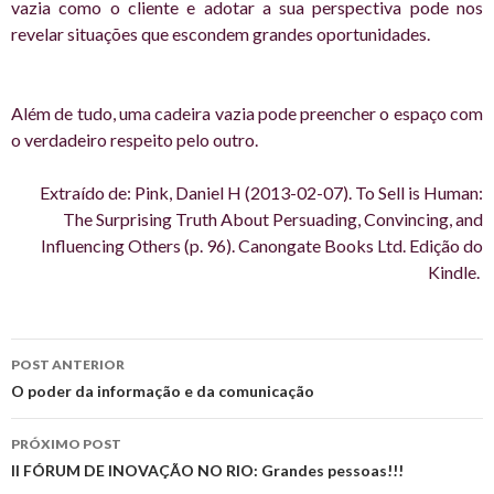
vazia como o cliente e adotar a sua perspectiva pode nos
revelar situações que escondem grandes oportunidades.
Além de tudo, uma cadeira vazia pode preencher o espaço com
o verdadeiro respeito pelo outro.
Extraído de: Pink, Daniel H (2013-02-07). To Sell is Human:
The Surprising Truth About Persuading, Convincing, and
Influencing Others (p. 96). Canongate Books Ltd. Edição do
Kindle.
Navegação
POST ANTERIOR
de
O poder da informação e da comunicação
posts
PRÓXIMO POST
II FÓRUM DE INOVAÇÃO NO RIO: Grandes pessoas!!!