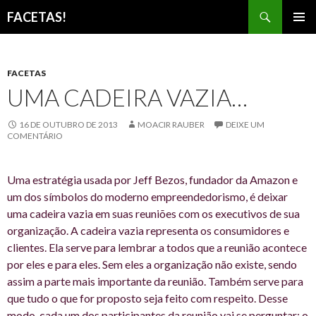
Pesquisar
FACETAS!
PULAR
MENU
PARA
PRINCI
O
CONTEÚDO
FACETAS
UMA CADEIRA VAZIA…
16 DE OUTUBRO DE 2013
MOACIR RAUBER
DEIXE UM
COMENTÁRIO
Uma estratégia usada por Jeff Bezos, fundador da Amazon e
um dos símbolos do moderno empreendedorismo, é deixar
uma cadeira vazia em suas reuniões com os executivos de sua
organização. A cadeira vazia representa os consumidores e
clientes. Ela serve para lembrar a todos que a reunião acontece
por eles e para eles. Sem eles a organização não existe, sendo
assim a parte mais importante da reunião. Também serve para
que tudo o que for proposto seja feito com respeito. Desse
modo, cada um dos participantes da reunião vai se perguntar: o