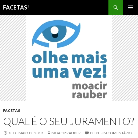
Pesquisar
FACETAS!
PULAR
MENU
PARA
PRINCI
O
CONTEÚDO
FACETAS
QUAL É O SEU JURAMENTO?
13 DE MAIO DE 2019
MOACIR RAUBER
DEIXE UM COMENTÁRIO