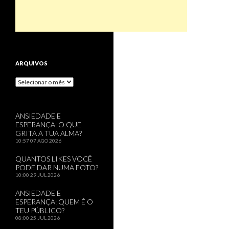
ARQUIVOS
Arquivos
ANSIEDADE E
ESPERANÇA: O QUE
GRITA A TUA ALMA?
10:57
07 AGO 2026
QUANTOS LIKES VOCÊ
PODE DAR NUMA FOTO?
10:00
29 JUL 2026
ANSIEDADE E
ESPERANÇA: QUEM É O
TEU PÚBLICO?
08:00
25 JUL 2026