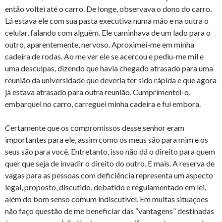
então voltei até o carro. De longe, observava o dono do carro.
Lá estava ele com sua pasta executiva numa mão e na outra o
celular, falando com alguém. Ele caminhava de um lado para o
outro, aparentemente, nervoso. Aproximei-me em minha
cadeira de rodas. Ao me ver ele se acercou e pediu-me mil e
uma desculpas, dizendo que havia chegado atrasado para uma
reunião da universidade que deveria ter sido rápida e que agora
já estava atrasado para outra reunião. Cumprimentei-o,
embarquei no carro, carreguei minha cadeira e fui embora.
Certamente que os compromissos desse senhor eram
importantes para ele, assim como os meus são para mim e os
seus são para você. Entretanto, isso não dá o direito para quem
quer que seja de invadir o direito do outro. E mais. A reserva de
vagas para as pessoas com deficiência representa um aspecto
legal, proposto, discutido, debatido e regulamentado em lei,
além do bom senso comum indiscutível. Em muitas situações
não faço questão de me beneficiar das “vantagens” destinadas