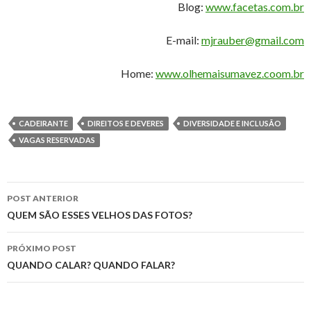
Blog:
www.facetas.com.br
E-mail:
mjrauber@gmail.com
Home:
www.olhemaisumavez.coom.br
CADEIRANTE
DIREITOS E DEVERES
DIVERSIDADE E INCLUSÃO
VAGAS RESERVADAS
Navegação
POST ANTERIOR
de
QUEM SÃO ESSES VELHOS DAS FOTOS?
posts
PRÓXIMO POST
QUANDO CALAR? QUANDO FALAR?