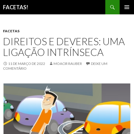
Pesquisar
FACETAS!
PULAR
MENU
PARA
PRINCI
O
CONTEÚDO
FACETAS
DIREITOS E DEVERES: UMA
LIGAÇÃO INTRÍNSECA
11 DE MARÇO DE 2022
MOACIR RAUBER
DEIXE UM
COMENTÁRIO