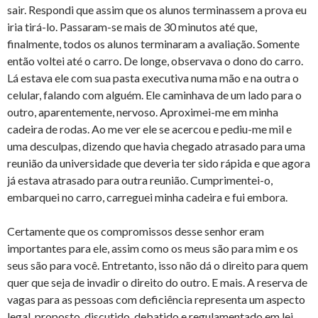
sair. Respondi que assim que os alunos terminassem a prova eu
iria tirá-lo. Passaram-se mais de 30 minutos até que,
finalmente, todos os alunos terminaram a avaliação. Somente
então voltei até o carro. De longe, observava o dono do carro.
Lá estava ele com sua pasta executiva numa mão e na outra o
celular, falando com alguém. Ele caminhava de um lado para o
outro, aparentemente, nervoso. Aproximei-me em minha
cadeira de rodas. Ao me ver ele se acercou e pediu-me mil e
uma desculpas, dizendo que havia chegado atrasado para uma
reunião da universidade que deveria ter sido rápida e que agora
já estava atrasado para outra reunião. Cumprimentei-o,
embarquei no carro, carreguei minha cadeira e fui embora.
Certamente que os compromissos desse senhor eram
importantes para ele, assim como os meus são para mim e os
seus são para você. Entretanto, isso não dá o direito para quem
quer que seja de invadir o direito do outro. E mais. A reserva de
vagas para as pessoas com deficiência representa um aspecto
legal, proposto, discutido, debatido e regulamentado em lei,