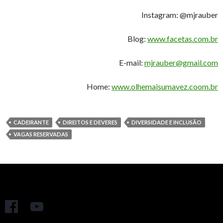
Instagram: @mjrauber
Blog:
www.facetas.com.br
E-mail:
mjrauber@gmail.com
Home:
www.olhemaisumavez.coom.br
CADEIRANTE
DIREITOS E DEVERES
DIVERSIDADE E INCLUSÃO
VAGAS RESERVADAS