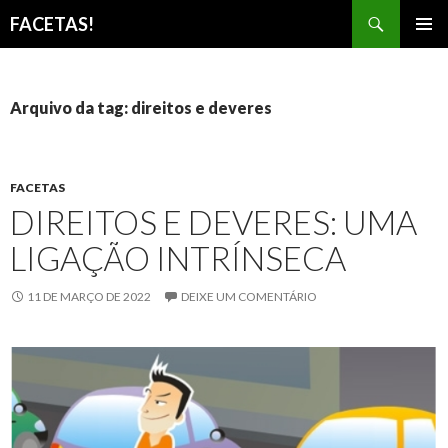
Pesquisar
FACETAS!
PULAR
MENU
PARA
PRINCI
O
CONTEÚDO
Arquivo da tag: direitos e deveres
FACETAS
DIREITOS E DEVERES: UMA
LIGAÇÃO INTRÍNSECA
11 DE MARÇO DE 2022
DEIXE UM COMENTÁRIO