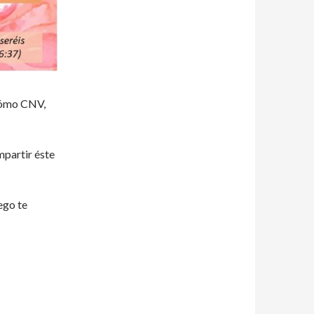
 cómo CNV,
mpartir éste
ego te