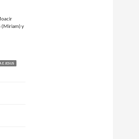
Moacir
4 (Miriam) y
E JESUS