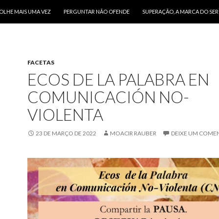
O CONTEÚDO
OLHE MAIS UMA VEZ
PERGUNTAR NÃO OFENDE
SUPERAÇÃO, A MARCA DO SE
FACETAS
ECOS DE LA PALABRA EN
COMUNICACIÓN NO-
VIOLENTA
23 DE MARÇO DE 2022
MOACIR RAUBER
DEIXE UM COME