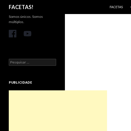
PULAR PARA 
Pesquisar
FACETAS!
FACETAS
Somos únicos. Somos
múltiplos.
Pesquisar
por:
PUBLICIDADE