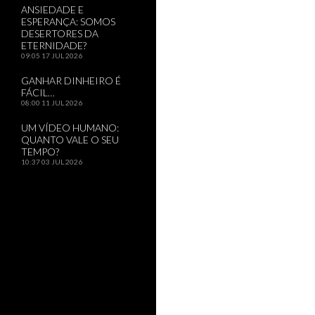
ANSIEDADE E
ESPERANÇA: SOMOS
DESERTORES DA
ETERNIDADE?
09:05
17 JUL 2026
GANHAR DINHEIRO É
FÁCIL…
08:00
11 JUL 2026
UM VÍDEO HUMANO:
QUANTO VALE O SEU
TEMPO?
10:37
03 JUL 2026