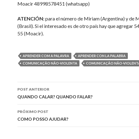
Moacir 48998578451 (whatsapp)
ATENCIÓN:
para el número de Miriam (Argentina) y de 
(Brasil). Si el interesado es de otro país hay que agregar 5
55 (Moacir).
APRENDER COM A PALAVRA
APRENDER CON LA PALABRA
COMUNICAÇÃO NÃO-VIOLENTA
COMUNICAÇÃO NÃO-VIOLENTA 
Navegação
POST ANTERIOR
de
QUANDO CALAR? QUANDO FALAR?
posts
PRÓXIMO POST
COMO POSSO AJUDAR?