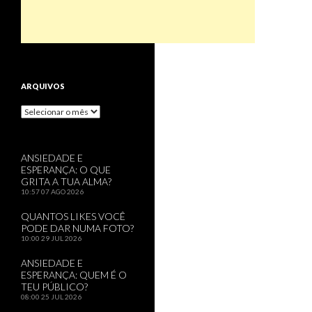
ARQUIVOS
Arquivos
ANSIEDADE E
ESPERANÇA: O QUE
GRITA A TUA ALMA?
10:57
07 AGO 2026
QUANTOS LIKES VOCÊ
PODE DAR NUMA FOTO?
10:00
29 JUL 2026
ANSIEDADE E
ESPERANÇA: QUEM É O
TEU PÚBLICO?
08:00
25 JUL 2026