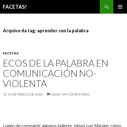
Pesquisar
FACETAS!
PULAR
MENU
PARA
PRINCI
O
CONTEÚDO
Arquivo da tag: aprender con la palabra
FACETAS
ECOS DE LA PALABRA EN
COMUNICACIÓN NO-
VIOLENTA
23 DE MARÇO DE 2022
DEIXE UM COMENTÁRIO
Luego de compartir algunos talleres, vimos con Miriam, cómo