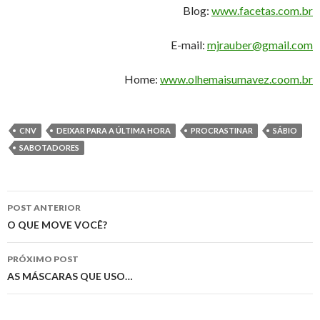
Blog:
www.facetas.com.br
E-mail:
mjrauber@gmail.com
Home:
www.olhemaisumavez.coom.br
CNV
DEIXAR PARA A ÚLTIMA HORA
PROCRASTINAR
SÁBIO
SABOTADORES
Navegação
POST ANTERIOR
de
O QUE MOVE VOCÊ?
posts
PRÓXIMO POST
AS MÁSCARAS QUE USO…