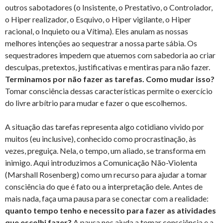
outros sabotadores (o Insistente, o Prestativo, o Controlador,
o Hiper realizador, o Esquivo, o Hiper vigilante, o Hiper
racional, o Inquieto ou a Vítima). Eles anulam as nossas
melhores intenções ao sequestrar a nossa parte sábia. Os
sequestradores impedem que atuemos com sabedoria ao criar
desculpas, pretextos, justificativas e mentiras para não fazer.
Terminamos por não fazer as tarefas. Como mudar isso?
Tomar consciência dessas características permite o exercício
do livre arbítrio para mudar e fazer o que escolhemos.
A situação das tarefas representa algo cotidiano vivido por
muitos (eu inclusive), conhecido como procrastinação, às
vezes, preguiça. Nela, o tempo, um aliado, se transforma em
inimigo. Aqui introduzimos a Comunicação Não-Violenta
(Marshall Rosenberg) como um recurso para ajudar a tomar
consciência do que é fato ou a interpretação dele. Antes de
mais nada, faça uma pausa para se conectar com a realidade:
quanto tempo tenho e necessito para fazer as atividades
que escolhi fazer?
A pausa nos ajuda a tomar consciência e a