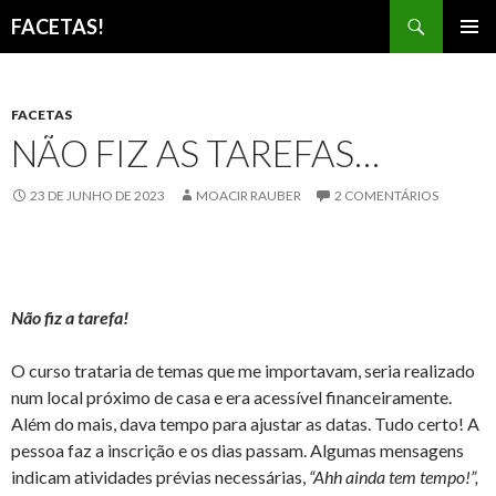
Pesquisar
FACETAS!
PULAR
MENU
PARA
PRINCI
O
CONTEÚDO
FACETAS
NÃO FIZ AS TAREFAS…
23 DE JUNHO DE 2023
MOACIR RAUBER
2 COMENTÁRIOS
Não fiz a tarefa!
O curso trataria de temas que me importavam, seria realizado
num local próximo de casa e era acessível financeiramente.
Além do mais, dava tempo para ajustar as datas. Tudo certo! A
pessoa faz a inscrição e os dias passam. Algumas mensagens
indicam atividades prévias necessárias,
“Ahh ainda tem tempo!”,