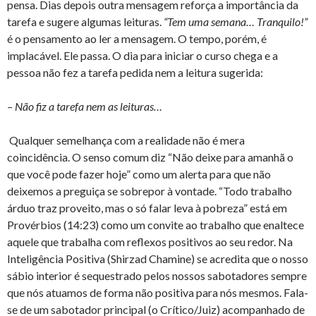
pensa. Dias depois outra mensagem reforça a importância da
tarefa e sugere algumas leituras.
“Tem uma semana… Tranquilo!”
é o pensamento ao ler a mensagem. O tempo, porém, é
implacável. Ele passa. O dia para iniciar o curso chega e a
pessoa não fez a tarefa pedida nem a leitura sugerida:
– Não fiz a tarefa nem as leituras…
Qualquer semelhança com a realidade não é mera
coincidência. O senso comum diz “Não deixe para amanhã o
que você pode fazer hoje” como um alerta para que não
deixemos a preguiça se sobrepor à vontade. “Todo trabalho
árduo traz proveito, mas o só falar leva à pobreza” está em
Provérbios (14:23) como um convite ao trabalho que enaltece
aquele que trabalha com reflexos positivos ao seu redor. Na
Inteligência Positiva (Shirzad Chamine) se acredita que o nosso
sábio interior é sequestrado pelos nossos sabotadores sempre
que nós atuamos de forma não positiva para nós mesmos. Fala-
se de um sabotador principal (o Crítico/Juiz) acompanhado de