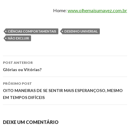
Home:
www.olhemaisumavez.com.br
CIÊNCIAS COMPORTAMENTAIS
DESENHO UNIVERSAL
NÃO EXCLUIR
Navegação
POST ANTERIOR
de
Glórias ou Vitórias?
posts
PRÓXIMO POST
OITO MANEIRAS DE SE SENTIR MAIS ESPERANÇOSO, MESMO
EM TEMPOS DIFÍCEIS
DEIXE UM COMENTÁRIO