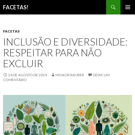
Pesquisar
FACETAS!
PULAR
MENU
PARA
PRINCI
O
CONTEÚDO
FACETAS
INCLUSÃO E DIVERSIDADE:
RESPEITAR PARA NÃO
EXCLUIR
24 DE AGOSTO DE 2024
MOACIR RAUBER
DEIXE UM
COMENTÁRIO