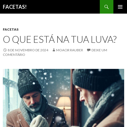
Pesquisar
FACETAS!
PULAR
MENU
PARA
PRINCI
O
CONTEÚDO
FACETAS
O QUE ESTÁ NA TUA LUVA?
8 DE NOVEMBRO DE 2024
MOACIR RAUBER
DEIXE UM
COMENTÁRIO