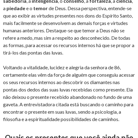
sabedoria
, a
inteligência
, o
conselho
, a
fortaleza
, a
ciência
,
a
piedade
e o
temor
de Deus. Dessa perspectiva, entende-se
que ao exibir as virtudes presentes nos dons do Espírito Santo,
mais facilmente se desenvolvem as demais forças e virtudes
humanas anteriores. Destaque-se que temor a Deus não se
refere a medo, mas sim a respeito ao desconhecido. De todas
as formas, para acessar os recursos internos há que se propor a
tirá-los das pontas das luvas.
Voltando a vitalidade, lucidez e alegria da senhora de 86,
certamente elas vêm da força de alguém que conseguiu acessar
os seus recursos internos ao descobrir os diamantes nas
pontas dos dedos das suas luvas recebidas como presente. Ela
não deixou o presente recebido abandonado no fundo de uma
gaveta. A entrevistadora citada está buscando o caminho para
encontrar o presente em suas luvas, sendo a psicologia, a
filosofia e a espiritualidade possibilidades de caminhos.
Quais os presentes que você ainda não