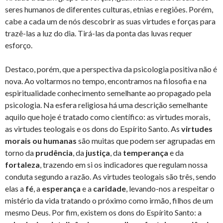
seres humanos de diferentes culturas, etnias e regiões. Porém,
cabe a cada um de nós descobrir as suas virtudes e forças para
trazê-las a luz do dia. Tirá-las da ponta das luvas requer
esforço.
Destaco, porém, que a perspectiva da psicologia positiva não é
nova. Ao voltarmos no tempo, encontramos na filosofia e na
espiritualidade conhecimento semelhante ao propagado pela
psicologia. Na esfera religiosa há uma descrição semelhante
aquilo que hoje é tratado como científico: as virtudes morais,
as virtudes teologais e os dons do Espírito Santo. As
virtudes
morais ou humanas
são muitas que podem ser agrupadas em
torno da
prudência
, da
justiça
, da
temperança
e da
fortaleza
, trazendo em si os indicadores que regulam nossa
conduta segundo a razão. As virtudes teologais são três, sendo
elas a
fé
, a
esperança
e a
caridade
, levando-nos a respeitar o
mistério da vida tratando o próximo como irmão, filhos de um
mesmo Deus. Por fim, existem os dons do Espírito Santo: a