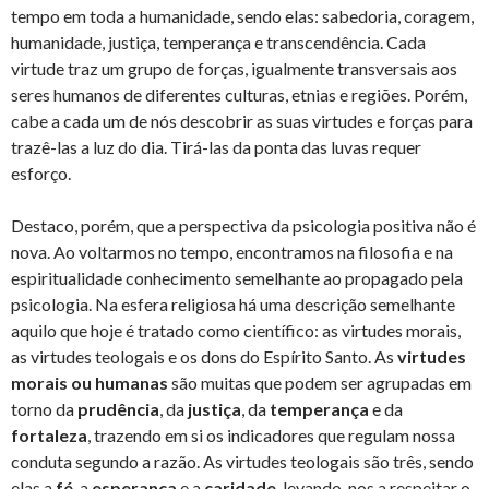
tempo em toda a humanidade, sendo elas: sabedoria, coragem,
humanidade, justiça, temperança e transcendência. Cada
virtude traz um grupo de forças, igualmente transversais aos
seres humanos de diferentes culturas, etnias e regiões. Porém,
cabe a cada um de nós descobrir as suas virtudes e forças para
trazê-las a luz do dia. Tirá-las da ponta das luvas requer
esforço.
Destaco, porém, que a perspectiva da psicologia positiva não é
nova. Ao voltarmos no tempo, encontramos na filosofia e na
espiritualidade conhecimento semelhante ao propagado pela
psicologia. Na esfera religiosa há uma descrição semelhante
aquilo que hoje é tratado como científico: as virtudes morais,
as virtudes teologais e os dons do Espírito Santo. As
virtudes
morais ou humanas
são muitas que podem ser agrupadas em
torno da
prudência
, da
justiça
, da
temperança
e da
fortaleza
, trazendo em si os indicadores que regulam nossa
conduta segundo a razão. As virtudes teologais são três, sendo
elas a
fé
, a
esperança
e a
caridade
, levando-nos a respeitar o