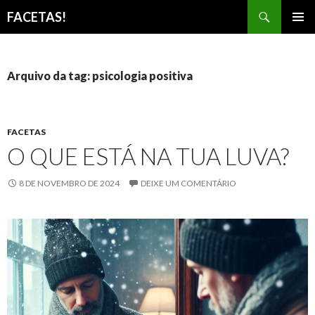
Pesquisar
FACETAS!
PULAR
MENU
PARA
PRINCI
O
CONTEÚDO
Arquivo da tag: psicologia positiva
FACETAS
O QUE ESTÁ NA TUA LUVA?
8 DE NOVEMBRO DE 2024
DEIXE UM COMENTÁRIO