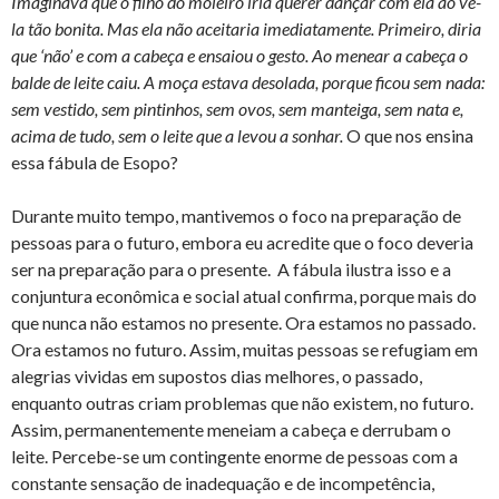
Imaginava que o filho do moleiro iria querer dançar com ela ao vê-
la tão bonita. Mas ela não aceitaria imediatamente. Primeiro, diria
que ‘não’ e com a cabeça e ensaiou o gesto. Ao menear a cabeça o
balde de leite caiu. A moça estava desolada, porque ficou sem nada:
sem vestido, sem pintinhos, sem ovos, sem manteiga, sem nata e,
acima de tudo, sem o leite que a levou a sonhar.
O que nos ensina
essa fábula de Esopo?
Durante muito tempo, mantivemos o foco na preparação de
pessoas para o futuro, embora eu acredite que o foco deveria
ser na preparação para o presente. A fábula ilustra isso e a
conjuntura econômica e social atual confirma, porque mais do
que nunca não estamos no presente. Ora estamos no passado.
Ora estamos no futuro. Assim, muitas pessoas se refugiam em
alegrias vividas em supostos dias melhores, o passado,
enquanto outras criam problemas que não existem, no futuro.
Assim, permanentemente meneiam a cabeça e derrubam o
leite. Percebe-se um contingente enorme de pessoas com a
constante sensação de inadequação e de incompetência,