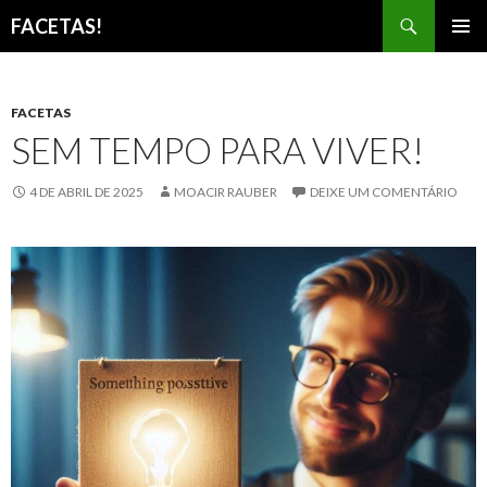
Pesquisar
FACETAS!
PULAR
MENU
PARA
PRINCI
O
CONTEÚDO
FACETAS
SEM TEMPO PARA VIVER!
4 DE ABRIL DE 2025
MOACIR RAUBER
DEIXE UM COMENTÁRIO