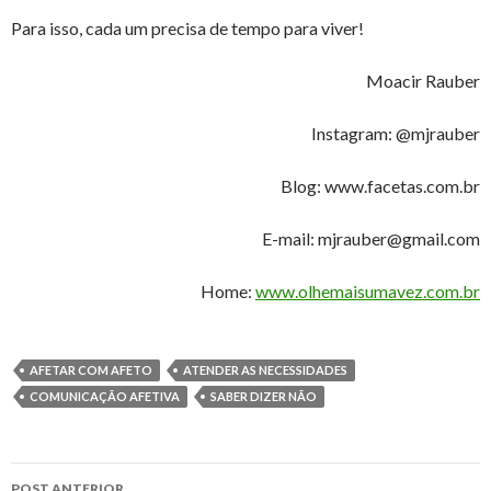
Para isso, cada um precisa de tempo para viver!
Moacir Rauber
Instagram: @mjrauber
Blog: www.facetas.com.br
E-mail: mjrauber@gmail.com
Home:
www.olhemaisumavez.com.br
AFETAR COM AFETO
ATENDER AS NECESSIDADES
COMUNICAÇÃO AFETIVA
SABER DIZER NÃO
Navegação
POST ANTERIOR