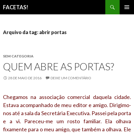
Pesquisar
FACETAS!
PULAR
MENU
PARA
PRINCI
O
CONTEÚDO
Arquivo da tag: abrir portas
SEM CATEGORIA
QUEM ABRE AS PORTAS?
28 DE MAIO DE 2016
DEIXE UM COMENTÁRIO
Chegamos na associação comercial daquela cidade.
Estava acompanhado de meu editor e amigo. Dirigimo-
nos até a sala da Secretária Executiva. Passei pela porta
e a vi. Pareceu-me um rosto familiar. Ela olhava
fixamente para o meu amigo, que também a olhava. Ele