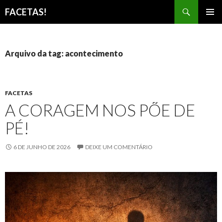
Pesquisar
FACETAS!
PULAR
MENU
PARA
PRINCI
O
CONTEÚDO
Arquivo da tag: acontecimento
FACETAS
A CORAGEM NOS PÕE DE
PÉ!
6 DE JUNHO DE 2026
DEIXE UM COMENTÁRIO