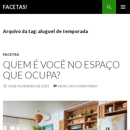
Pesquisar
FACETAS!
PULAR
MENU
PARA
PRINCI
O
CONTEÚDO
Arquivo da tag: aluguel de temporada
FACETAS
QUEM É VOCÊ NO ESPAÇO
QUE OCUPA?
14 DE FEVEREIRO DE 2025
DEIXE UM COMENTÁRIO