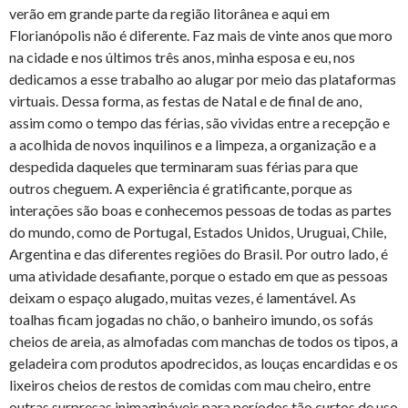
verão em grande parte da região litorânea e aqui em
Florianópolis não é diferente. Faz mais de vinte anos que moro
na cidade e nos últimos três anos, minha esposa e eu, nos
dedicamos a esse trabalho ao alugar por meio das plataformas
virtuais. Dessa forma, as festas de Natal e de final de ano,
assim como o tempo das férias, são vividas entre a recepção e
a acolhida de novos inquilinos e a limpeza, a organização e a
despedida daqueles que terminaram suas férias para que
outros cheguem. A experiência é gratificante, porque as
interações são boas e conhecemos pessoas de todas as partes
do mundo, como de Portugal, Estados Unidos, Uruguai, Chile,
Argentina e das diferentes regiões do Brasil. Por outro lado, é
uma atividade desafiante, porque o estado em que as pessoas
deixam o espaço alugado, muitas vezes, é lamentável. As
toalhas ficam jogadas no chão, o banheiro imundo, os sofás
cheios de areia, as almofadas com manchas de todos os tipos, a
geladeira com produtos apodrecidos, as louças encardidas e os
lixeiros cheios de restos de comidas com mau cheiro, entre
outras surpresas inimagináveis para períodos tão curtos de uso