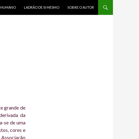
R HUMANO
LADRÃO DE SI MESMO
SOBRE O AUTOR
e grande de
derivada da
ta-se de uma
tos, cores e
 Associação