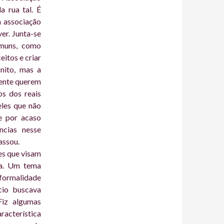
a rua tal. É
a associação
er. Junta-se
omuns, como
eitos e criar
nito, mas a
mente querem
os dos reais
eles que não
e por acaso
ncias nesse
assou.
es que visam
ia. Um tema
formalidade
cio buscava
Fiz algumas
racterística