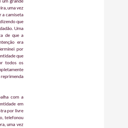
de um grande
ira, uma vez
r a camiseta
e dizendo que
cidadão. Uma
za de que a
ntenção era
Terminei por
entidade que
or todos os
mpletamente
a reprimenda
balha com a
 entidade em
tra por livre
o, telefonou
era, uma vez