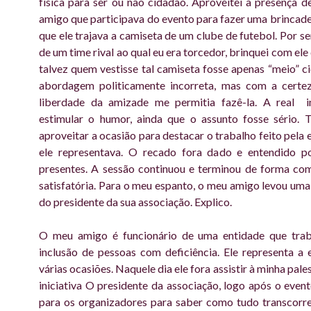
física para ser ou não cidadão. Aproveitei a presença 
amigo que participava do evento para fazer uma brincade
que ele trajava a camiseta de um clube de futebol. Por se
de um time rival ao qual eu era torcedor, brinquei com el
talvez quem vestisse tal camiseta fosse apenas “meio” 
abordagem politicamente incorreta, mas com a certe
liberdade da amizade me permitia fazê-la. A real i
estimular o humor, ainda que o assunto fosse sério. 
aproveitar a ocasião para destacar o trabalho feito pela 
ele representava. O recado fora dado e entendido p
presentes. A sessão continuou e terminou de forma co
satisfatória. Para o meu espanto, o meu amigo levou um
do presidente da sua associação. Explico.
O meu amigo é funcionário de uma entidade que tra
inclusão de pessoas com deficiência. Ele representa a
várias ocasiões. Naquele dia ele fora assistir à minha pales
iniciativa O presidente da associação, logo após o event
para os organizadores para saber como tudo transcorr