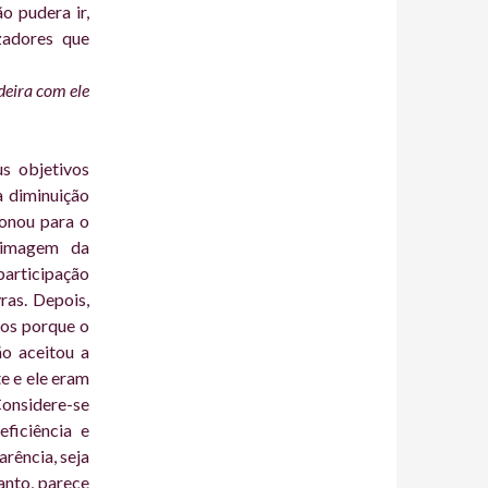
o pudera ir,
zadores que
deira com ele
us objetivos
a diminuição
fonou para o
a imagem da
ticipação
ras. Depois,
vos porque o
ão aceitou a
e e ele eram
Considere-se
ficiência e
rência, seja
anto, parece