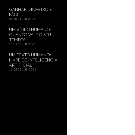
GANHAR DINHEIRO É
FÁCIL…
08:00
11 JUL 2026
UM VÍDEO HUMANO:
QUANTO VALE O SEU
TEMPO?
10:37
03 JUL 2026
UM TEXTO HUMANO:
LIVRE DE INTELIGÊNCIA
ARTIFICIAL
11:02
25 JUN 2026