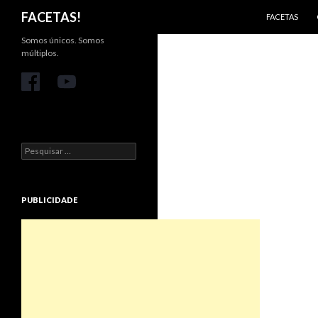
PULAR PARA 
Pesquisar
FACETAS!
FACETAS
Somos únicos. Somos
múltiplos.
Pesquisar
por:
PUBLICIDADE