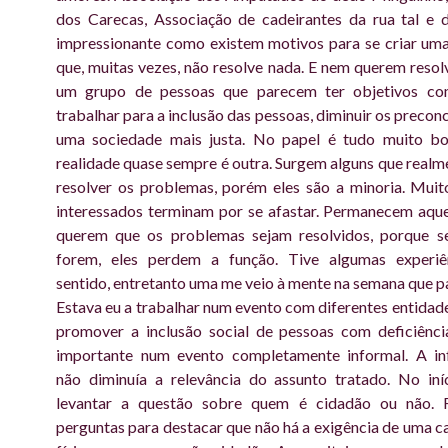
dos Carecas, Associação de cadeirantes da rua tal e d
impressionante como existem motivos para se criar um
que, muitas vezes, não resolve nada. E nem querem resolv
um grupo de pessoas que parecem ter objetivos c
trabalhar para a inclusão das pessoas, diminuir os preconc
uma sociedade mais justa. No papel é tudo muito bo
realidade quase sempre é outra. Surgem alguns que real
resolver os problemas, porém eles são a minoria. Muit
interessados terminam por se afastar. Permanecem aqu
querem que os problemas sejam resolvidos, porque s
forem, eles perdem a função. Tive algumas experiê
sentido, entretanto uma me veio à mente na semana que p
Estava eu a trabalhar num evento com diferentes entidad
promover a inclusão social de pessoas com deficiênc
importante num
evento completamente informal. A in
não diminuía a relevância do assunto tratado.
No iní
levantar a questão sobre quem é cidadão ou não. 
perguntas para destacar que não há a exigência de uma ca