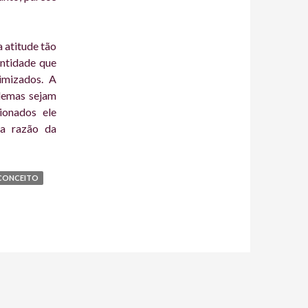
 atitude tão
entidade que
imizados. A
lemas sejam
ionados ele
ia razão da
CONCEITO