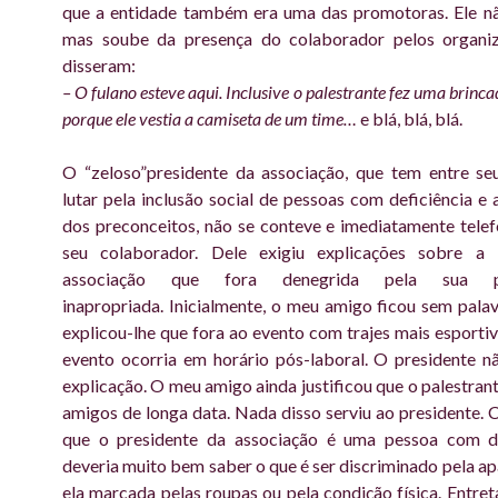
que a entidade também era uma das promotoras. Ele nã
mas soube da presença do colaborador pelos organi
disseram:
– O fulano esteve aqui. Inclusive o palestrante fez uma brinca
porque ele vestia a camiseta de um time…
e blá, blá, blá.
O “zeloso”presidente da associação, que tem entre se
lutar pela inclusão social de pessoas com deficiência e 
dos preconceitos, não se conteve e imediatamente tele
seu colaborador. Dele exigiu explicações sobre 
associação que fora denegrida pela sua par
inapropriada.
Inicialmente, o meu amigo ficou sem palav
explicou-lhe que fora ao evento com trajes mais esporti
evento ocorria em horário pós-laboral. O presidente n
explicação. O meu amigo ainda justificou que o palestrant
amigos de longa data. Nada disso serviu ao presidente. 
que o presidente da associação é uma pessoa com de
deveria muito bem saber o que é ser discriminado pela apa
ela marcada pelas roupas ou pela condição física. Entret