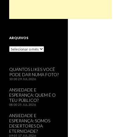
ARQUIVOS
Arquivos
QUANTOS LIKES VOCÊ
PODE DAR NUMA FOTO?
10:00
29 JUL 2026
ANSIEDADE E
ESPERANÇA: QUEM É O
TEU PÚBLICO?
08:00
25 JUL 2026
ANSIEDADE E
ESPERANÇA: SOMOS
DESERTORES DA
ETERNIDADE?
09:05
17 JUL 2026