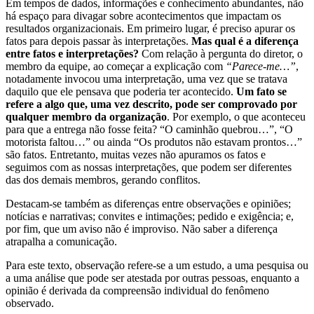
Em tempos de dados, informações e conhecimento abundantes, não
há espaço para divagar sobre acontecimentos que impactam os
resultados organizacionais. Em primeiro lugar, é preciso apurar os
fatos para depois passar às interpretações.
Mas qual é a diferença
entre fatos e interpretações?
Com relação à pergunta do diretor, o
membro da equipe, ao começar a explicação com
“Parece-me…”
,
notadamente invocou uma interpretação, uma vez que se tratava
daquilo que ele pensava que poderia ter acontecido.
Um fato se
refere a algo que, uma vez descrito, pode ser comprovado por
qualquer membro da organização
. Por exemplo, o que aconteceu
para que a entrega não fosse feita? “O caminhão quebrou…”, “O
motorista faltou…” ou ainda “Os produtos não estavam prontos…”
são fatos. Entretanto, muitas vezes não apuramos os fatos e
seguimos com as nossas interpretações, que podem ser diferentes
das dos demais membros, gerando conflitos.
Destacam-se também as diferenças entre observações e opiniões;
notícias e narrativas; convites e intimações; pedido e exigência; e,
por fim, que um aviso não é improviso. Não saber a diferença
atrapalha a comunicação.
Para este texto, observação refere-se a um estudo, a uma pesquisa ou
a uma análise que pode ser atestada por outras pessoas, enquanto a
opinião é derivada da compreensão individual do fenômeno
observado.