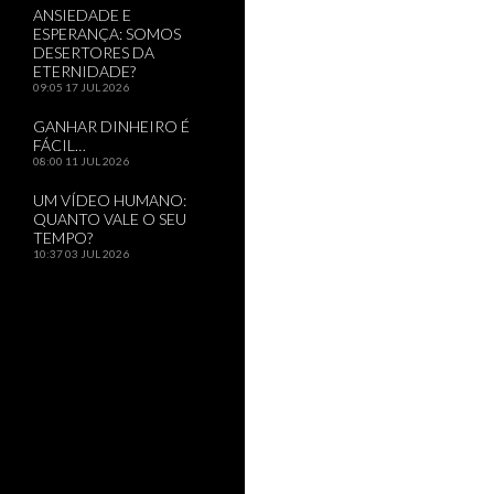
ANSIEDADE E
ESPERANÇA: SOMOS
DESERTORES DA
ETERNIDADE?
09:05
17 JUL 2026
GANHAR DINHEIRO É
FÁCIL…
08:00
11 JUL 2026
UM VÍDEO HUMANO:
QUANTO VALE O SEU
TEMPO?
10:37
03 JUL 2026