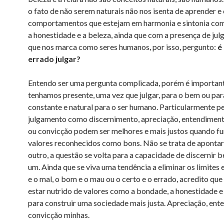
o fato de não serem naturais não nos isenta de aprender e 
comportamentos que estejam em harmonia e sintonia co
a honestidade e a beleza, ainda que com a presença de ju
que nos marca como seres humanos, por isso, pergunto:
é
errado julgar?
Entendo ser uma pergunta complicada, porém é important
tenhamos presente, uma vez que julgar, para o bem ou para
constante e natural para o ser humano. Particularmente p
julgamento como discernimento, apreciação, entendiment
ou convicção podem ser melhores e mais justos quando 
valores reconhecidos como bons. Não se trata de apontar
outro, a questão se volta para a capacidade de discernir 
um. Ainda que se viva uma tendência a eliminar os limites
e o mal, o bom e o mau ou o certo e o errado, acredito que 
estar nutrido de valores como a bondade, a honestidade e 
para construir uma sociedade mais justa. Apreciação, ent
convicção minhas.