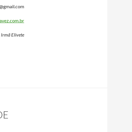
r@gmail.com
vez.com.br
 Irmã Elivete
DE