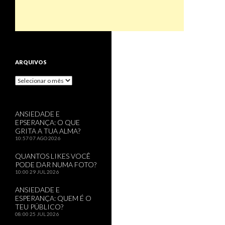
ARQUIVOS
Arquivos
ANSIEDADE E
EPSERANÇA: O QUE
GRITA A TUA ALMA?
10:57
07 AGO 2026
QUANTOS LIKES VOCÊ
PODE DAR NUMA FOTO?
10:00
29 JUL 2026
ANSIEDADE E
ESPERANÇA: QUEM É O
TEU PÚBLICO?
08:00
25 JUL 2026