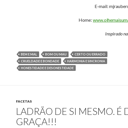
E-mail: mjraube
Home:
www.olhemaisuma
Inspirado na
BEM E MAL
BOM OU MAU
CERTO OU ERRADO
CRUELDADE E BONDADE
HARMONIA E SINCRONIA
HONESTIDADE E DESONESTIDADE
FACETAS
LADRÃO DE SI MESMO. É 
GRAÇA!!!