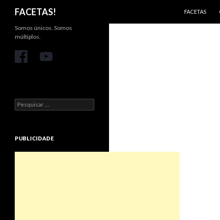
PULAR PARA 
Pesquisar
FACETAS!
FACETAS
Somos únicos. Somos
múltiplos.
Pesquisar
por:
PUBLICIDADE