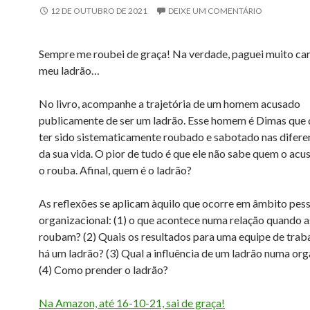
12 DE OUTUBRO DE 2021
DEIXE UM COMENTÁRIO
Sempre me roubei de graça! Na verdade, paguei muito car
meu ladrão…
No livro, acompanhe a trajetória de um homem acusado
publicamente de ser um ladrão. Esse homem é Dimas que
ter sido sistematicamente roubado e sabotado nas difere
da sua vida. O pior de tudo é que ele não sabe quem o ac
o rouba. Afinal, quem é o ladrão?
As reflexões se aplicam àquilo que ocorre em âmbito pess
organizacional: (1) o que acontece numa relação quando 
roubam? (2) Quais os resultados para uma equipe de tra
há um ladrão? (3) Qual a influência de um ladrão numa or
(4) Como prender o ladrão?
Na Amazon, até 16-10-21, sai de graça!