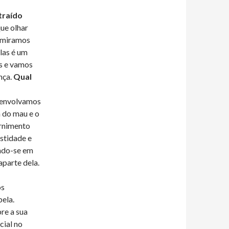
traído
ue olhar
admiramos
las é um
s e vamos
nça.
Qual
senvolvamos
m do mau e o
ernimento
stidade e
indo-se em
aparte dela.
os
ela.
re a sua
cial no