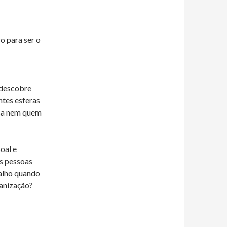
o para ser o
 descobre
ntes esferas
usa nem quem
oal e
as pessoas
balho quando
ganização?