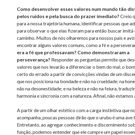
Como desenvolver esses valores num mundo tão dis
pelos ruídos e pela busca do prazer imediato?
Creio q
para a nossa trajetória humana, identificar pessoas que 
para observar o que elas fizeram para então buscar imitá-
caminho. Muitos de nós olharemos para nossos pais e avó
encontrar alguns valores comuns, como a fé e a persevera
era a fé que professavam? Como demonstraram a
perseverança?
Responder as perguntas permite que de
valores que nos levarão a diferenciar o bem do mal, o bo
certo do errado a partir de convicções vindas de um disc
que nos posiciona na bondade e não na crueldade; na hone
não na desonestidade; e na beleza e não na feiura, traduz
harmonia e sincronia com a natureza. Afinal, não estamos 
A partir de um olhar estético com a carga instintiva que n
acompanha, poucas pessoas dirão que o urubu é uma ave b
Entretanto, ao agregar conhecimento e discernimento sob
função, podemos entender que ele cumpre um papel essen