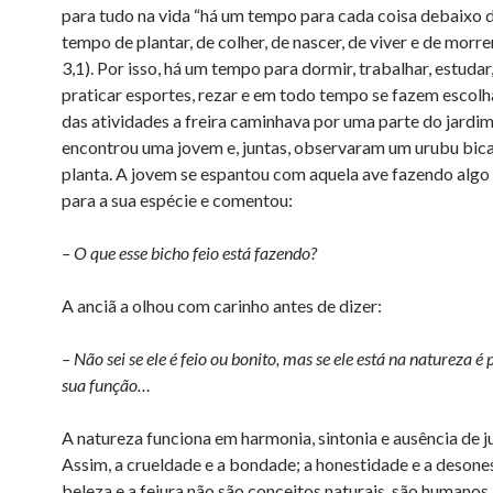
para tudo na vida “há um tempo para cada coisa debaixo d
tempo de plantar, de colher, de nascer, de viver e de morre
3,1). Por isso, há um tempo para dormir, trabalhar, estudar,
praticar esportes, rezar e em todo tempo se fazem escol
das atividades a freira caminhava por uma parte do jardim
encontrou uma jovem e, juntas, observaram um urubu bi
planta. A jovem se espantou com aquela ave fazendo alg
para a sua espécie e comentou:
– O que esse bicho feio está fazendo?
A anciã a olhou com carinho antes de dizer:
– Não sei se ele é feio ou bonito, mas se ele está na natureza é
sua função…
A natureza funciona em harmonia, sintonia e ausência de 
Assim, a crueldade e a bondade; a honestidade e a desones
beleza e a feiura não são conceitos naturais, são humanos.