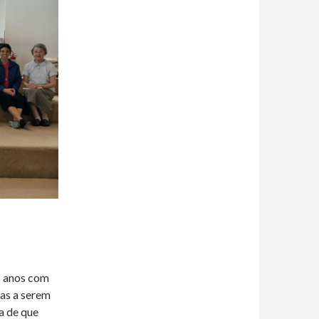
os anos com
has a serem
a de que