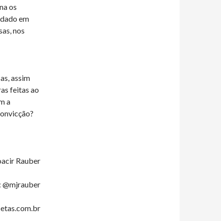
na os
ndado em
sas, nos
sas, assim
as feitas ao
m a
 convicção?
acir Rauber
: @mjrauber
etas.com.br