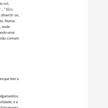
o sol,
r…” (Ecl,
 divertir-se,
has. Numa
, onde
cando uma
o não comum
 porque tem a
julgamentos.
tidade; e a
 Entretanto,