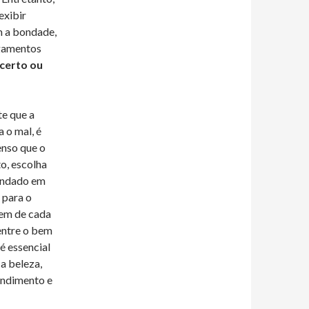
exibir
m a bondade,
lgamentos
 certo ou
e que a
 o mal, é
enso que o
o, escolha
fundado em
 para o
bem de cada
 entre o bem
é essencial
a beleza,
endimento e