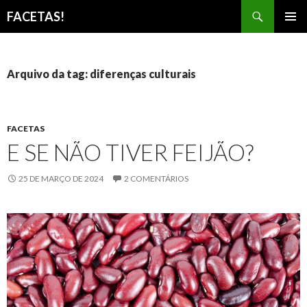
Pesquisar
FACETAS!
PULAR
MENU
PARA
PRINCI
O
CONTEÚDO
Arquivo da tag: diferenças culturais
FACETAS
E SE NÃO TIVER FEIJÃO?
25 DE MARÇO DE 2024
2 COMENTÁRIOS