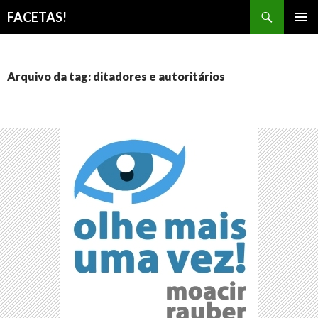
Pesquisar
FACETAS!
PULAR
MENU
PARA
PRINCI
O
CONTEÚDO
Arquivo da tag: ditadores e autoritários