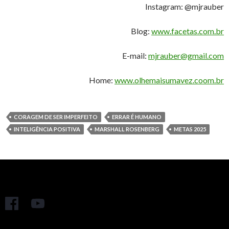
Instagram: @mjrauber
Blog:
www.facetas.com.br
E-mail:
mjrauber@gmail.com
Home:
www.olhemaisumavez.coom.br
CORAGEM DE SER IMPERFEITO
ERRAR É HUMANO
INTELIGÊNCIA POSITIVA
MARSHALL ROSENBERG
METAS 2025