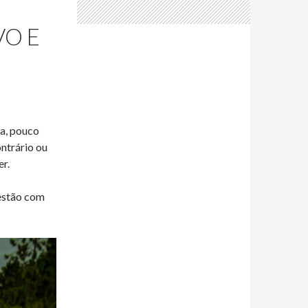
VO E
ia, pouco
ntrário ou
er.
Gestão com