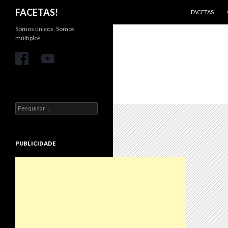
PULAR PARA 
Pesquisar
FACETAS!
FACETAS
Somos únicos. Somos
múltiplos.
Pesquisar
por:
PUBLICIDADE