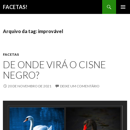
Pesquisar
FACETAS!
PULAR
MENU
PARA
PRINCI
O
CONTEÚDO
Arquivo da tag: improvável
FACETAS
DE ONDE VIRÁ O CISNE
NEGRO?
20 DE NOVEMBRO DE 2021
DEIXE UM COMENTÁRIO