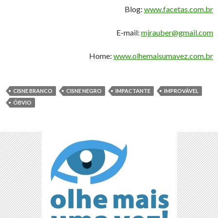
Blog:
www.facetas.com.br
E-mail:
mjrauber@gmail.com
Home:
www.olhemaisumavez.com.br
CISNE BRANCO
CISNE NEGRO
IMPACTANTE
IMPROVÁVEL
ÓBVIO