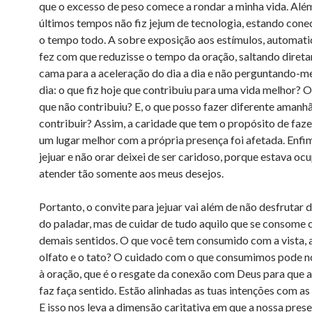
que o excesso de peso comece a rondar a minha vida. Além
últimos tempos não fiz jejum de tecnologia, estando con
o tempo todo. A sobre exposição aos estímulos, automat
fez com que reduzisse o tempo da oração, saltando diret
cama para a aceleração do dia a dia e não perguntando-me
dia: o que fiz hoje que contribuiu para uma vida melhor? O
que não contribuiu? E, o que posso fazer diferente amanh
contribuir? Assim, a caridade que tem o propósito de faz
um lugar melhor com a própria presença foi afetada. Enfim
jejuar e não orar deixei de ser caridoso, porque estava o
atender tão somente aos meus desejos.
Portanto, o convite para jejuar vai além de não desfrutar 
do paladar, mas de cuidar de tudo aquilo que se consome
demais sentidos. O que você tem consumido com a vista, a
olfato e o tato? O cuidado com o que consumimos pode n
à oração, que é o resgate da conexão com Deus para que a
faz faça sentido. Estão alinhadas as tuas intenções com as
E isso nos leva a dimensão caritativa em que a nossa pres