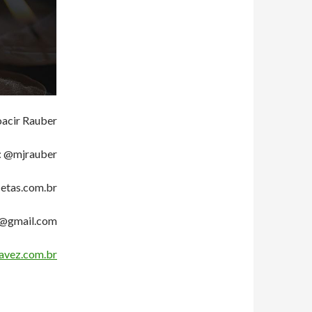
acir Rauber
: @mjrauber
etas.com.br
r@gmail.com
vez.com.br