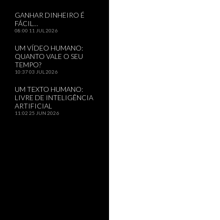
GANHAR DINHEIRO É
FÁCIL…
08:00
11 JUL 2026
UM VÍDEO HUMANO:
QUANTO VALE O SEU
TEMPO?
10:37
03 JUL 2026
UM TEXTO HUMANO:
LIVRE DE INTELIGÊNCIA
ARTIFICIAL
11:02
25 JUN 2026