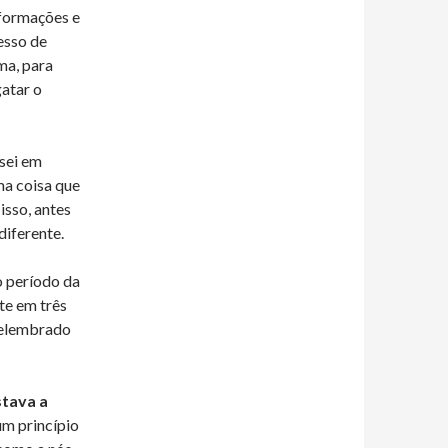
formações e
esso de
ma, para
atar o
sei em
ma coisa que
isso, antes
diferente.
o período da
te em três
 relembrado
tava a
m princípio