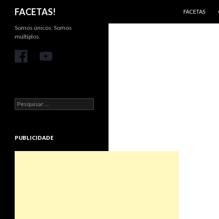
PULAR PARA 
Pesquisar
FACETAS!
FACETAS
Somos únicos. Somos
múltiplos.
Pesquisar
por:
PUBLICIDADE