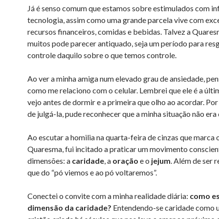
Já é senso comum que estamos sobre estimulados com in
tecnologia, assim como uma grande parcela vive com exc
recursos financeiros, comidas e bebidas. Talvez a Quares
muitos pode parecer antiquado, seja um período para resg
controle daquilo sobre o que temos controle.
Ao ver a minha amiga num elevado grau de ansiedade, pen
como me relaciono com o celular. Lembrei que ele é a últi
vejo antes de dormir e a primeira que olho ao acordar. Por 
de julgá-la, pude reconhecer que a minha situação não era 
Ao escutar a homilia na quarta-feira de cinzas que marca 
Quaresma, fui incitado a praticar um movimento conscien
dimensões: a
caridade
, a
oração
e o
jejum
. Além de ser
que do “pó viemos e ao pó voltaremos”.
Conectei o convite com a minha realidade diária:
como es
dimensão da caridade?
Entendendo-se caridade como u