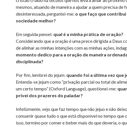
cristão criado há séculos que nos leva a amar ao próximo
mesmos, atuando de maneira a ajudar a quem precisa de 
desinteressada, perguntei-me:
o que faço que contribu
sociedade melhor?
Em seguida pensei:
qual é a minha prática de oração?
Considerando que a oração é uma prece dirigida a Deus co
de alinhar as minhas intenções com as minhas ações, inda
momento dedico para a oração de maneira ordenada
disciplinada?
Por fim, lembrei do jejum:
quando foi a última vez que j
Entenda-se jejum como “privação parcial ou total de alime
um certo tempo” (Oxford Language), questionei-me:
qua
privei dos prazeres do paladar?
Infelizmente, vejo que faz tempo que não jejuo e não deix
consumir quase tudo o que está disponível no tempo que
isso, termino por comer e beber mais do que deveria, o q