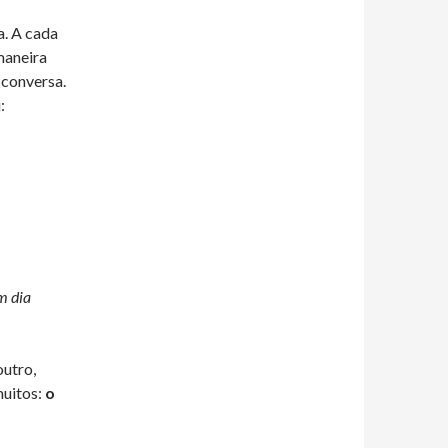
a. A cada
maneira
 conversa.
:
m dia
utro,
muitos:
o