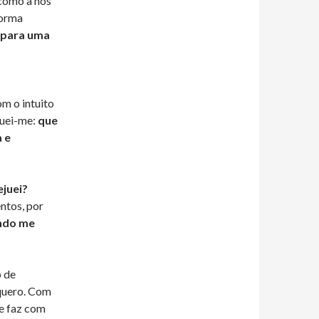
 como a nós
forma
i para uma
m o intuito
guei-me:
que
 e
ejuei?
ntos, por
ndo me
o de
 quero. Com
ue faz com