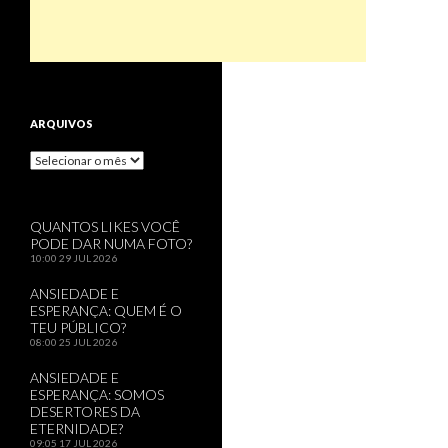
ARQUIVOS
Arquivos
QUANTOS LIKES VOCÊ
PODE DAR NUMA FOTO?
10:00
29 JUL 2026
ANSIEDADE E
ESPERANÇA: QUEM É O
TEU PÚBLICO?
08:00
25 JUL 2026
ANSIEDADE E
ESPERANÇA: SOMOS
DESERTORES DA
ETERNIDADE?
09:05
17 JUL 2026