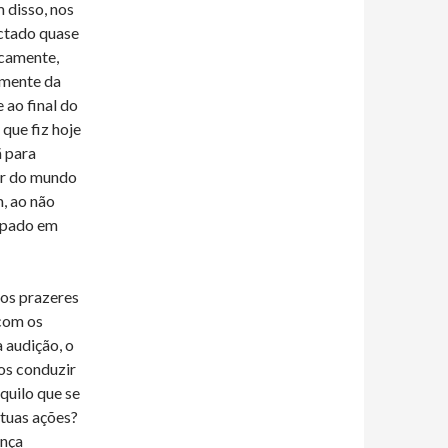
 disso, nos
ectado quase
icamente,
amente da
 ao final do
 que fiz hoje
ã para
er do mundo
, ao não
cupado em
dos prazeres
 com os
 audição, o
os conduzir
quilo que se
 tuas ações?
ença