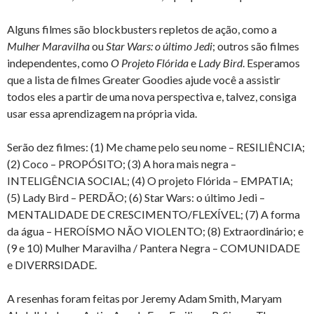
Alguns filmes são blockbusters repletos de ação, como a
Mulher Maravilha
ou
Star Wars: o último Jedi
; outros são filmes
independentes, como
O Projeto Flórida
e
Lady Bird
. Esperamos
que a lista de filmes Greater Goodies ajude você a assistir
todos eles a partir de uma nova perspectiva e, talvez, consiga
usar essa aprendizagem na própria vida.
Serão dez filmes: (1) Me chame pelo seu nome – RESILIÊNCIA;
(2) Coco – PROPÓSITO; (3) A hora mais negra –
INTELIGÊNCIA SOCIAL; (4) O projeto Flórida – EMPATIA;
(5) Lady Bird – PERDÃO; (6) Star Wars: o último Jedi –
MENTALIDADE DE CRESCIMENTO/FLEXÍVEL; (7) A forma
da água – HEROÍSMO NÃO VIOLENTO; (8) Extraordinário; e
(9 e 10) Mulher Maravilha / Pantera Negra – COMUNIDADE
e DIVERRSIDADE.
A resenhas foram feitas por Jeremy Adam Smith, Maryam