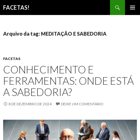
Pesquisar
FACETAS!
PULAR
MENU
PARA
PRINCI
O
CONTEÚDO
Arquivo da tag: MEDITAÇÃO E SABEDORIA
FACETAS
CONHECIMENTO E
FERRAMENTAS: ONDE ESTÁ
A SABEDORIA?
8 DE DEZEMBRO DE 2024
DEIXE UM COMENTÁRIO