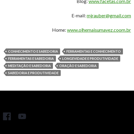
Blog:
www.facetas.com.br
E-mail:
mjrauber@gmail.com
Home:
www.olhemaisumavez.coom.br
CONHECIMENTO E SABEDORIA
FERRAMENTAS E CONHECIMENTO
FERRAMENTAS E SABEDORIA
LONGEVIDADE E PRODUTIVIDADE
MEDITAÇÃO E SABEDORIA
ORAÇÃO E SABEDORIA
SABEDORIA E PRODUTIVIDADE