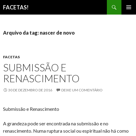
Pesquisar
FACETAS!
PULAR
MENU
PARA
PRINCI
O
CONTEÚDO
Arquivo da tag: nascer de novo
FACETAS
SUBMISSÃO E
RENASCIMENTO
30 DE DEZEMBRO DE 2016
DEIXE UM COMENTÁRIO
Submissão e Renascimento
A grandeza pode ser encontrada na submissão e no
renascimento. Numa ruptura social ou espiritual não há como