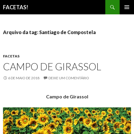
Pesquisar
FACETAS!
PULAR
MENU
PARA
PRINCI
O
CONTEÚDO
Arquivo da tag: Santiago de Compostela
FACETAS
CAMPO DE GIRASSOL
6 DE MAIO DE 2018
DEIXE UM COMENTÁRIO
Campo de Girassol