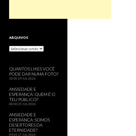
ARQUIVOS
Arquivos
QUANTOS LIKES VOCÊ
PODE DAR NUMA FOTO?
10:00
29 JUL 2026
ANSIEDADE E
ESPERANÇA: QUEM É O
TEU PÚBLICO?
08:00
25 JUL 2026
ANSIEDADE E
ESPERANÇA: SOMOS
DESERTORES DA
ETERNIDADE?
09:05
17 JUL 2026