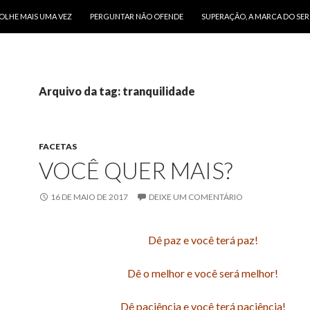
O CONTEÚDO
OLHE MAIS UMA VEZ
PERGUNTAR NÃO OFENDE
SUPERAÇÃO, A MARCA DO SE
Arquivo da tag: tranquilidade
FACETAS
VOCÊ QUER MAIS?
16 DE MAIO DE 2017
DEIXE UM COMENTÁRIO
Dê paz e você terá paz!
Dê o melhor e você será melhor!
Dê paciência e você terá paciência!