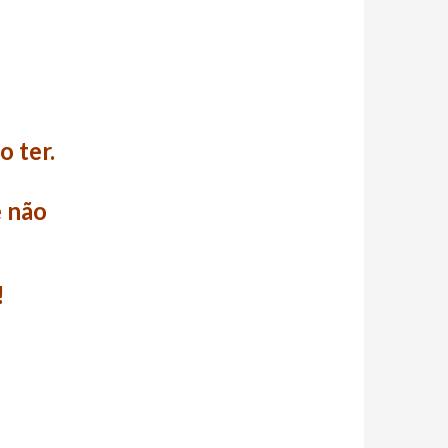
o ter.
ê não
!