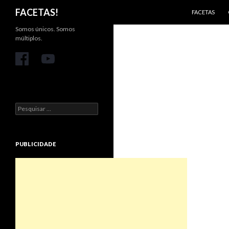
PULAR PARA 
Pesquisar
FACETAS!
FACETAS
Somos únicos. Somos
múltiplos.
Pesquisar
por:
PUBLICIDADE