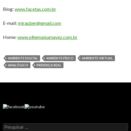
Blog:
www.facetas.com.br
E-mail:
mjrauber@gmail.com
Home:
www.olhemaisumavez.com.br
AMBIENTE DIGITAL
AMBIENTE FÍSICO
AMBIENTE VIRTUAL
ANALÓGICO
PRESENÇA REAL
Pesquisar
por: