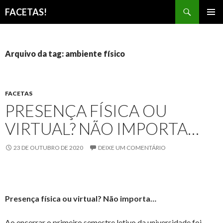
Pesquisar
FACETAS!
PULAR
MENU
PARA
PRINCI
O
CONTEÚDO
Arquivo da tag: ambiente físico
FACETAS
PRESENÇA FÍSICA OU
VIRTUAL? NÃO IMPORTA…
23 DE OUTUBRO DE 2020
DEIXE UM COMENTÁRIO
Presença física ou virtual? Não importa…
Ao encerrar o primeiro semestre letivo da universidade foi