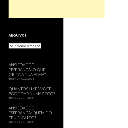
ARQUIVOS
Arquivos
ANSIEDADE E
EPSERANÇA: O QUE
GRITA A TUA ALMA?
10:57
07 AGO 2026
QUANTOS LIKES VOCÊ
PODE DAR NUMA FOTO?
10:00
29 JUL 2026
ANSIEDADE E
ESPERANÇA: QUEM É O
TEU PÚBLICO?
08:00
25 JUL 2026