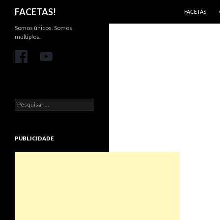
PULAR PARA 
Pesquisar
FACETAS!
FACETAS
Somos únicos. Somos
múltiplos.
Pesquisar
por:
PUBLICIDADE