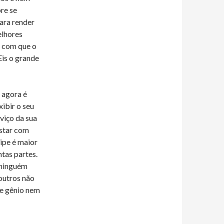
re se
ara render
elhores
r com que o
Eis o grande
 agora é
ibir o seu
viço da sua
estar com
uipe é maior
tas partes.
 ninguém
outros não
de gênio nem