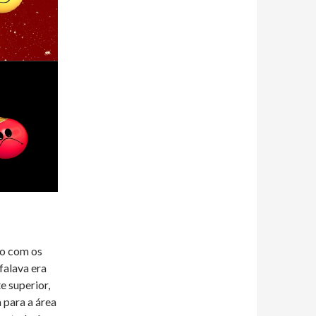
so com os
falava era
 superior,
 para a área