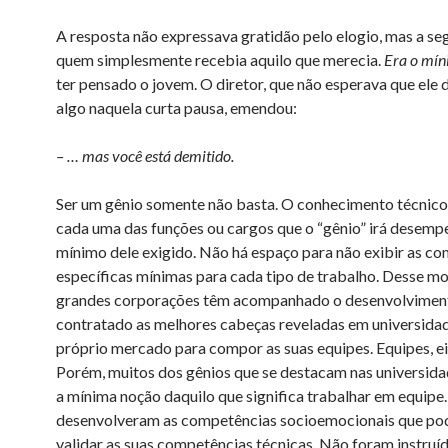
A resposta não expressava gratidão pelo elogio, mas a se
quem simplesmente recebia aquilo que merecia.
Era o mí
ter pensado o jovem. O diretor, que não esperava que ele 
algo naquela curta pausa, emendou:
– … mas você está demitido.
Ser um gênio somente não basta. O conhecimento técnico 
cada uma das funções ou cargos que o “gênio” irá desemp
mínimo dele exigido. Não há espaço para não exibir as c
específicas mínimas para cada tipo de trabalho. Desse mo
grandes corporações têm acompanhado o desenvolvimen
contratado as melhores cabeças reveladas em universidad
próprio mercado para compor as suas equipes. Equipes, ei
Porém, muitos dos gênios que se destacam nas universid
a mínima noção daquilo que significa trabalhar em equipe
desenvolveram as competências socioemocionais que po
validar as suas competências técnicas. Não foram instruí