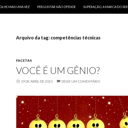
O CONTEÚDO
OLHE MAIS UMA VEZ
PERGUNTAR NÃO OFENDE
SUPERAÇÃO, A MARCA DO SE
Arquivo da tag: competências técnicas
FACETAS
VOCÊ É UM GÊNIO?
19 DE ABRIL DE 2021
DEIXE UM COMENTÁRIO