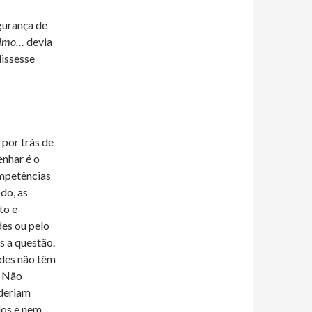
gurança de
nimo…
devia
dissesse
por trás de
enhar é o
ompetências
do, as
to e
es ou pelo
s a questão.
ades não têm
. Não
deriam
dos e nem