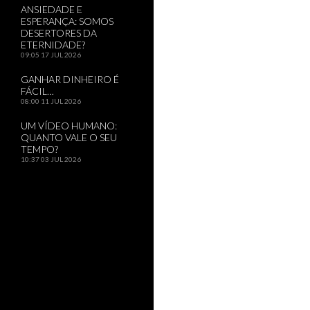
ANSIEDADE E
ESPERANÇA: SOMOS
DESERTORES DA
ETERNIDADE?
09:05
17 JUL 2026
GANHAR DINHEIRO É
FÁCIL…
08:00
11 JUL 2026
UM VÍDEO HUMANO:
QUANTO VALE O SEU
TEMPO?
10:37
03 JUL 2026