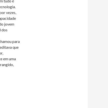
em tudo é
cnologia.
por vezes,
capacidade
 do jovem
l dos
 chamou para
editava que
r,
te em uma
trangido,