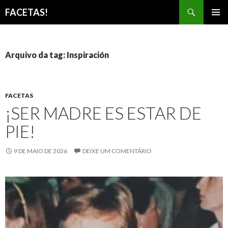
Pesquisar
FACETAS!
PULAR
MENU
PARA
PRINCI
O
CONTEÚDO
Arquivo da tag: Inspiración
FACETAS
¡SER MADRE ES ESTAR DE
PIE!
9 DE MAIO DE 2026
DEIXE UM COMENTÁRIO