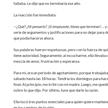
faltaba. Le dije que no terminaría ese año.
La reacción fue inmediata:
—¿Qué? ¿Ni pensarlo? ¡Si empezaste, tienes que terminar!…
y 
serie de argumentos y justificaciones para no dejar para d
que podía hacerse ahora.
Sus palabras fueron respetuosas, pero con la fuerza de qu
tiene autoridad. Seguramente, al escucharme, ella llevaba
mezcla de amor, frustración y esperanza.
Para mí, era un período de agotamiento, porque trabajaba
sábado hasta las 18 horas. Tendría los domingos para hace
final. Al principio, me irrité con mi madre. Luego, me qued
sobre lo que dijo. Por último, tuve que darle la razón.
Ella tocó tres puntos esenciales para quien quiere manten
en los caminos de la vida: