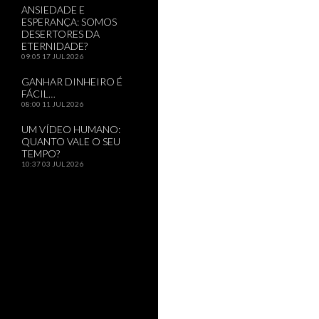
ANSIEDADE E
ESPERANÇA: SOMOS
DESERTORES DA
ETERNIDADE?
09:05
17 JUL 2026
GANHAR DINHEIRO É
FÁCIL…
08:00
11 JUL 2026
UM VÍDEO HUMANO:
QUANTO VALE O SEU
TEMPO?
10:37
03 JUL 2026