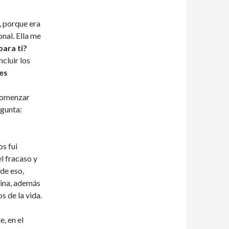
d, porque era
nal. Ella me
para ti?
ncluir los
es
 comenzar
egunta:
os fui
l fracaso y
 de eso,
lina, además
s de la vida.
, en el