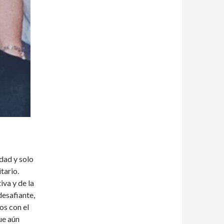
dad y solo
tario.
iva y de la
desafiante,
os con el
ue aún