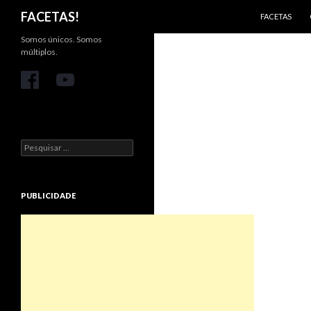
PULAR PARA 
Pesquisar
FACETAS!
FACETAS
Somos únicos. Somos
múltiplos.
Pesquisar
por:
PUBLICIDADE