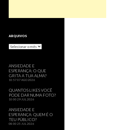
ARQUIVOS
Arquivos
ANSIEDADE E
ESPERANÇA: O QUE
GRITA A TUA ALMA?
10:57
07 AGO 2026
QUANTOS LIKES VOCÊ
PODE DAR NUMA FOTO?
10:00
29 JUL 2026
ANSIEDADE E
ESPERANÇA: QUEM É O
TEU PÚBLICO?
08:00
25 JUL 2026