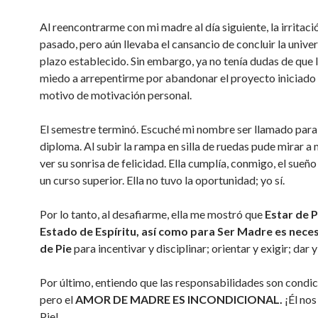
Al reencontrarme con mi madre al día siguiente, la irritaci
pasado, pero aún llevaba el cansancio de concluir la univer
plazo establecido. Sin embargo, ya no tenía dudas de que lo
miedo a arrepentirme por abandonar el proyecto iniciado
motivo de motivación personal.
El semestre terminó. Escuché mi nombre ser llamado para 
diploma. Al subir la rampa en silla de ruedas pude mirar a
ver su sonrisa de felicidad. Ella cumplía, conmigo, el sueño
un curso superior. Ella no tuvo la oportunidad; yo sí.
Por lo tanto, al desafiarme, ella me mostró que
Estar de P
Estado de Espíritu, así como para Ser Madre es neces
de Pie
para incentivar y disciplinar; orientar y exigir; dar y
Por último, entiendo que las responsabilidades son condic
pero el
AMOR DE MADRE ES INCONDICIONAL.
¡Él nos
Pie!