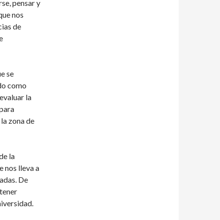
rse, pensar y
 que nos
cias de
e
ue se
ado como
evaluar la
 para
 la zona de
de la
e nos lleva a
madas. De
ntener
niversidad.