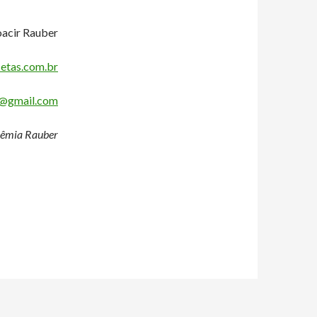
acir Rauber
etas.com.br
@gmail.com
êmia Rauber