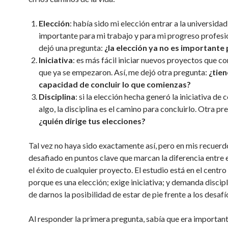
Elección
: había sido mi elección entrar a la universida
importante para mi trabajo y para mi progreso profesio
dejó una pregunta:
¿la elección ya no es importante 
Iniciativa
: es más fácil iniciar nuevos proyectos que co
que ya se empezaron. Así, me dejó otra pregunta:
¿tien
capacidad de concluir lo que comienzas?
Disciplina
: si la elección hecha generó la iniciativa de
algo, la disciplina es el camino para concluirlo. Otra pr
¿quién dirige tus elecciones?
Tal vez no haya sido exactamente así, pero en mis recuerd
desafiado en puntos clave que marcan la diferencia entre e
el éxito de cualquier proyecto. El estudio está en el centro
porque es una elección; exige iniciativa; y demanda discip
de darnos la posibilidad de estar de pie frente a los desafío
Al responder la primera pregunta, sabía que era importante