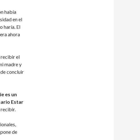
ón había
sidad en el
 haría. El
 era ahora
recibir el
 mi madre y
 de concluir
ie es un
ario Estar
 recibir.
ionales,
 pone de