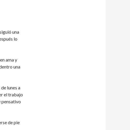
siguió una
espués lo
ien ama y
 dentro una
 de lunes a
r el trabajo
é pensativo
erse de pie