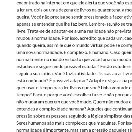
encontrado na internet em que ele alerta que você não es
a ler um, dois ou uma dezena de livros na quarentena, a m
queira. Você não precisa se sentir pressionado a fazer ativ
apenas se entender que lhe faz bem. Lembre-se, não se tr
livre. Trata-se de adaptar-se a uma realidade não prevista
mudou a normalidade. Por isso, acredito que cada um, cas
quando queira, assimile que o mundo virtual pode se conf
uma nova normalidade. É complexo. É humano. Caso queira
normalmente no mundo virtual o que você faria no mundo 
estudava e segue sendo possível estudar? Então estude e 
seguir a sua rotina. Você fazia atividades físicas ao ar livr
está confinado? É possível adaptar? Adapte e siga a sua p
quer usar o tempo para ler livros que você tinha vontade e
tempo? Faça-o porque você escolheu fazer e não porque 
não mudaram querem que você mude. Quem não mudou e
entendeu a complexidade humana? Aqueles que continuam
pressão sobre as pessoas seguindo a lógica simplista das
Seres humanos são mais complexos que máquinas. Por isso
normalidade é importante, mas sem a pressão daqueles si