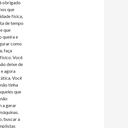
tá obrigado
enos que
idade física,
ata de tempo
 e que
o queira e
igurar como
, faça
físico. Você
não deixe de
e e agora
rática. Você
 não tinha
aqueles que
 não
 a gerar
 máquinas.
, buscar a
mplistas