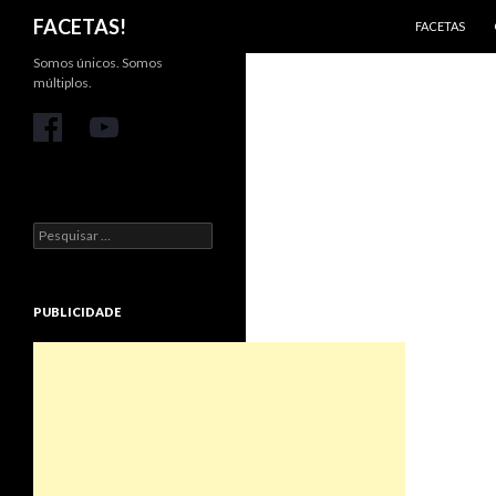
PULAR PARA 
Pesquisar
FACETAS!
FACETAS
Somos únicos. Somos
múltiplos.
Pesquisar
por:
PUBLICIDADE