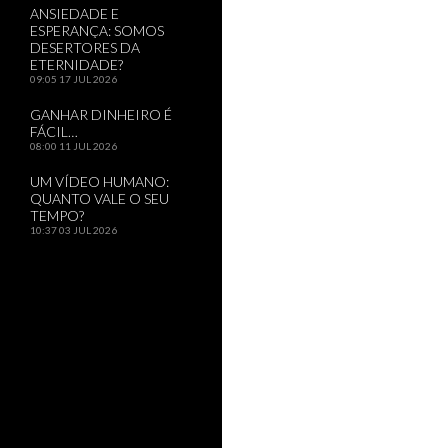
ANSIEDADE E
ESPERANÇA: SOMOS
DESERTORES DA
ETERNIDADE?
09:05
17 JUL 2026
GANHAR DINHEIRO É
FÁCIL…
08:00
11 JUL 2026
UM VÍDEO HUMANO:
QUANTO VALE O SEU
TEMPO?
10:37
03 JUL 2026