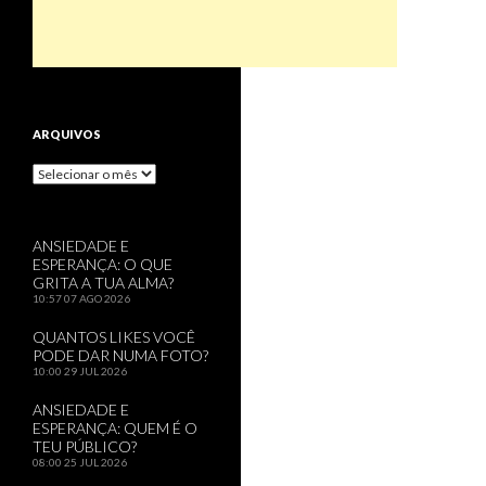
ARQUIVOS
Arquivos
ANSIEDADE E
ESPERANÇA: O QUE
GRITA A TUA ALMA?
10:57
07 AGO 2026
QUANTOS LIKES VOCÊ
PODE DAR NUMA FOTO?
10:00
29 JUL 2026
ANSIEDADE E
ESPERANÇA: QUEM É O
TEU PÚBLICO?
08:00
25 JUL 2026