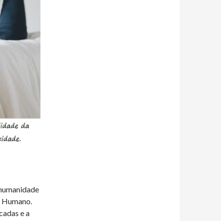
 humanidade
er Humano.
cadas e a