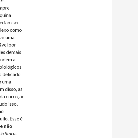
 As
empre
quina
eriam ser
plexo como
rar uma
ável por
les demais
tendem a
biológicos
o delicado
m uma
 disso, as
 da correção
udo isso,
mo
ilo. Esse é
ue não
sh Starus