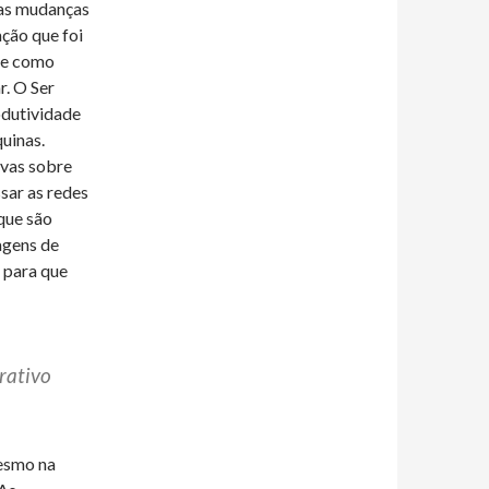
 as mudanças
ação que foi
s e como
r. O Ser
odutividade
uinas.
ivas sobre
sar as redes
que são
agens de
para que
erativo
mesmo na