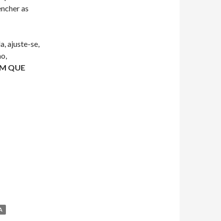
ncher as
, ajuste-se,
mo,
EM QUE
A