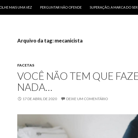
O CONTEÚDO
OLHE MAIS UMA VEZ
PERGUNTAR NÃO OFENDE
SUPERAÇÃO, A MARCA DO SE
Arquivo da tag: mecanicista
FACETAS
VOCÊ NÃO TEM QUE FAZ
NADA…
17 DE ABRIL DE 2020
DEIXE UM COMENTÁRIO