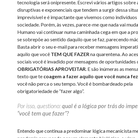
tecnologia será onipresente. Escrevi vários artigos sobre
disruptivas e exponenciais que tendem a surgir dessa situ
imprevisível e é impactante que vivemos como indivíduo
sociedade. Porém, às vezes, parece-me que nada vai muda
Humano vai continuar numa caminhada cega em que a pr
se sobrepõe ao sentido daquilo que se faz, parecendo máq
Basta abrir o seu e-mail para receber mensagens imperat
aquilo que você
TEM QUE FAZER
na quarentena. Ao aces
sociais você é invadido por mensagens de oportunidades 
OBRIGATÓRIAS APROVEITAR
. E são inúmeras as mens
texto que te
coagem a fazer aquilo que você nunca fez
você não perca o seu tempo. Você é bombardeado pela
obrigatoriedade de “fazer algo”.
Por isso, questiono:
qual é a lógica por trás do imp
“você tem que fazer”?
Entendo que continua a predominar lógica mecanicista 