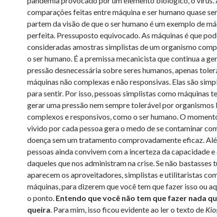
pandemia provocado por um elemento biológico, o vírus.
comparações feitas entre máquina e ser humano quase s
partem da visão de que o ser humano é um exemplo de má
perfeita. Pressuposto equivocado. As máquinas é que pod
consideradas amostras simplistas de um organismo com
o ser humano. É a premissa mecanicista que continua a ge
pressão desnecessária sobre seres humanos, apenas toler
máquinas não complexas e não responsivas. Elas são simp
para sentir. Por isso, pessoas simplistas como máquinas 
gerar uma pressão nem sempre tolerável por organismos 
complexos e responsivos, como o ser humano. O moment
vivido por cada pessoa gera o medo de se contaminar co
doença sem um tratamento comprovadamente eficaz. Além
pessoas ainda convivem com a incerteza da capacidade e
daqueles que nos administram na crise. Se não bastasses t
aparecem os aproveitadores, simplistas e utilitaristas co
máquinas, para dizerem que você tem que fazer isso ou aqu
o ponto.
Entendo que você não tem que fazer nada q
queira
. Para mim, isso ficou evidente ao ler o texto de
Kio