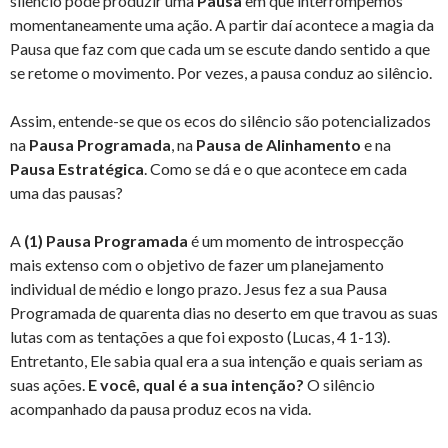
silêncio pode produzir uma
Pausa
em que interrompemos
momentaneamente uma ação. A partir daí acontece a magia da
Pausa que faz com que cada um se escute dando sentido a que
se retome o movimento. Por vezes, a pausa conduz ao silêncio.
Assim, entende-se que os ecos do silêncio são potencializados
na
Pausa
Programada
, na
Pausa
de
Alinhamento
e na
Pausa
Estratégica
. Como se dá e o que acontece em cada
uma das pausas?
A
(1) Pausa Programada
é um momento de introspecção
mais extenso com o objetivo de fazer um planejamento
individual de médio e longo prazo. Jesus fez a sua Pausa
Programada de quarenta dias no deserto em que travou as suas
lutas com as tentações a que foi exposto (Lucas, 4 1-13).
Entretanto, Ele sabia qual era a sua intenção e quais seriam as
suas ações.
E você, qual é a sua intenção?
O silêncio
acompanhado da pausa produz ecos na vida.