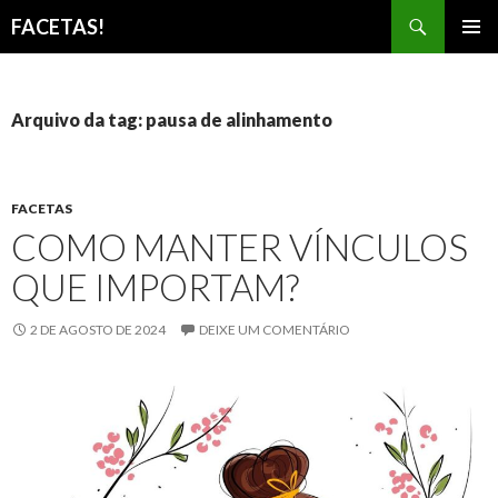
Pesquisar
FACETAS!
PULAR
MENU
PARA
PRINCI
O
CONTEÚDO
Arquivo da tag: pausa de alinhamento
FACETAS
COMO MANTER VÍNCULOS
QUE IMPORTAM?
2 DE AGOSTO DE 2024
DEIXE UM COMENTÁRIO