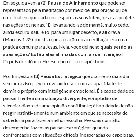
Em seguida vem a
(2) Pausa de Alinhamento
que pode ser
representado pela meditação por meio de uma oração ou de
um ritual em que cada um resgate as suas intenções e as projete
nas ações rotineiras. “E, levantando-se de manhã, muito cedo,
ainda escuro, saiu, e foi para um lugar deserto, e ali orava”
(Marcos 1:35), mostra que a oração ou a meditação era uma
prática comum para Jesus. Nela, você delineia:
quais serão as
suas ações? Estão elas alinhadas com a sua intenção?
Depois do silêncio Ele escolheu os seus apóstolos.
Por fim, está a
(3) Pausa Estratégica
que ocorre no dia a dia
sem um aviso prévio, revelando-se como a capacidade de
domínio próprio com inteligência emocional. É a capacidade de
pausar frente a uma situação divergente; é a aptidão de
silenciar diante de uma opinião conflitante; é habilidade de não
reagir instintivamente num ambiente em que se necessita de
sabedoria para fazer a melhor escolha. Pessoas com alto
desempenho fazem as pausas estratégicas quando
confrontados com situações difíceis, inesperadas ou capciosas.