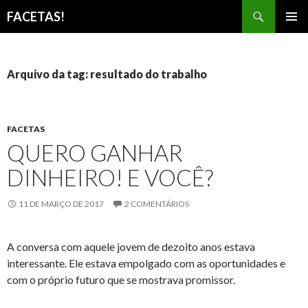
Pesquisar
FACETAS!
PULAR
MENU
PARA
PRINCI
O
CONTEÚDO
Arquivo da tag: resultado do trabalho
FACETAS
QUERO GANHAR
DINHEIRO! E VOCÊ?
11 DE MARÇO DE 2017
2 COMENTÁRIOS
A conversa com aquele jovem de dezoito anos estava
interessante. Ele estava empolgado com as oportunidades e
com o próprio futuro que se mostrava promissor.