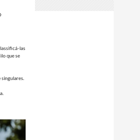
?
assificá-las
ilo que se
 singulares.
a.