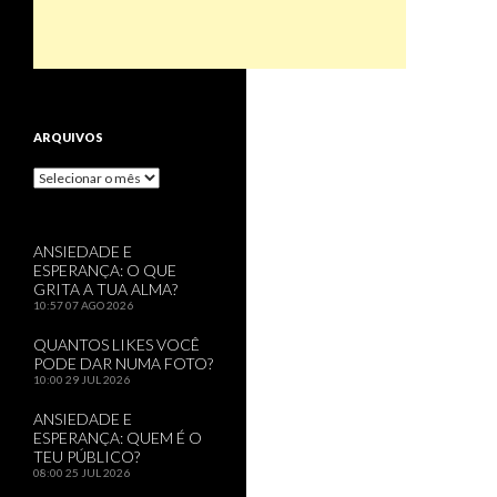
ARQUIVOS
Arquivos
ANSIEDADE E
ESPERANÇA: O QUE
GRITA A TUA ALMA?
10:57
07 AGO 2026
QUANTOS LIKES VOCÊ
PODE DAR NUMA FOTO?
10:00
29 JUL 2026
ANSIEDADE E
ESPERANÇA: QUEM É O
TEU PÚBLICO?
08:00
25 JUL 2026