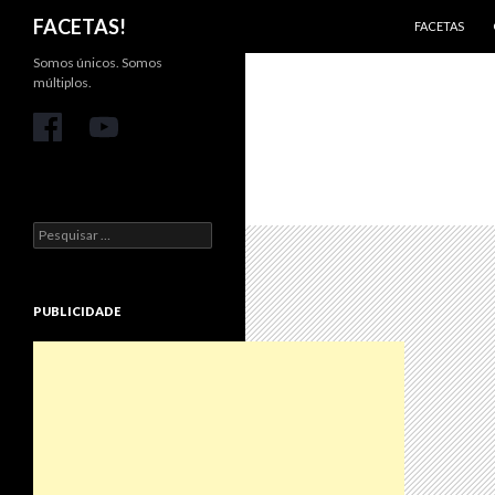
PULAR PARA 
Pesquisar
FACETAS!
FACETAS
Somos únicos. Somos
múltiplos.
Pesquisar
por:
PUBLICIDADE