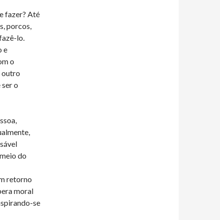
e fazer? Até
s, porcos,
fazê-lo.
o e
com o
 outro
 ser o
ssoa,
ualmente,
sável
 meio do
om retorno
pera moral
nspirando-se