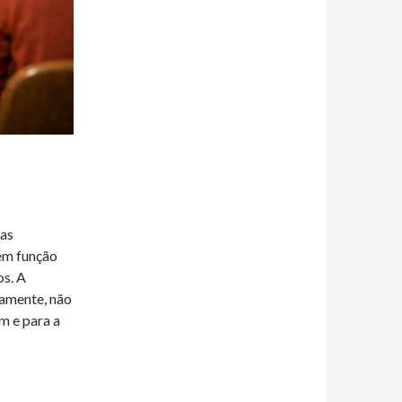
 as
em função
os. A
ovamente, não
m e para a