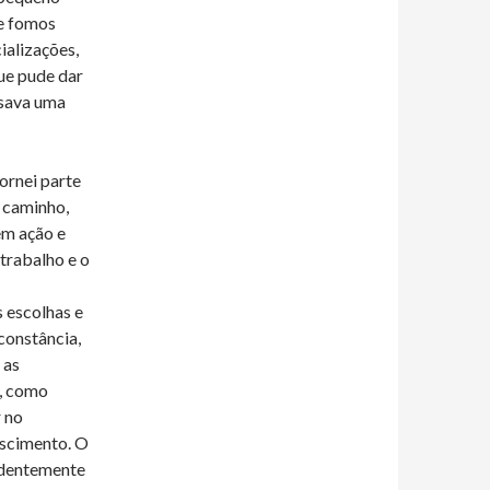
de fomos
ializações,
ue pude dar
Usava uma
ornei parte
e caminho,
em ação e
trabalho e o
 escolhas e
constância,
 as
o, como
r no
escimento. O
ndentemente