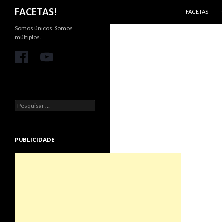
PULAR PARA 
Pesquisar
FACETAS!
FACETAS
Somos únicos. Somos
múltiplos.
Pesquisar
por:
PUBLICIDADE