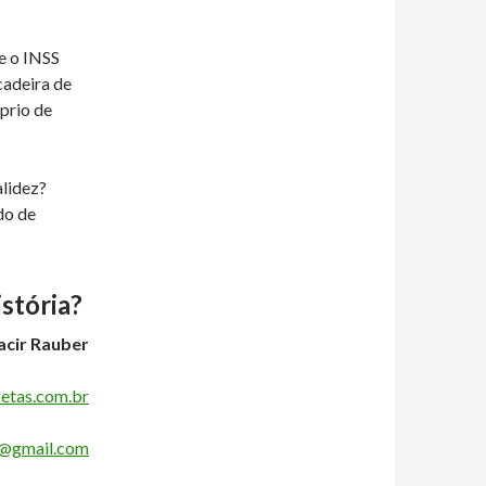
e o INSS
cadeira de
prio de
alidez?
do de
istória?
cir Rauber
etas.com.br
@gmail.com