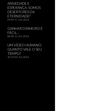
ANSIEDADE E
ESPERANÇA: SOMOS
DESERTORES DA
ETERNIDADE?
09:05
17 JUL 2026
GANHAR DINHEIRO É
FÁCIL…
08:00
11 JUL 2026
UM VÍDEO HUMANO:
QUANTO VALE O SEU
TEMPO?
10:37
03 JUL 2026