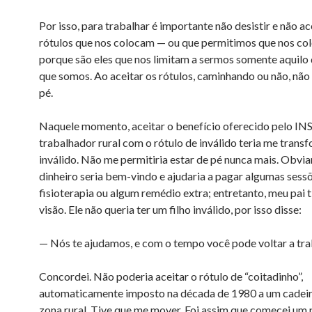
Por isso, para trabalhar é importante não desistir e não ac
rótulos que nos colocam — ou que permitimos que nos c
porque são eles que nos limitam a sermos somente aquilo
que somos. Ao aceitar os rótulos, caminhando ou não, nã
pé.
Naquele momento, aceitar o benefício oferecido pelo IN
trabalhador rural com o rótulo de inválido teria me tran
inválido. Não me permitiria estar de pé nunca mais. Obvi
dinheiro seria bem-vindo e ajudaria a pagar algumas sess
fisioterapia ou algum remédio extra; entretanto, meu pai t
visão. Ele não queria ter um filho inválido, por isso disse:
— Nós te ajudamos, e com o tempo você pode voltar a tra
Concordei. Não poderia aceitar o rótulo de “coitadinho”,
automaticamente imposto na década de 1980 a um cadeir
zona rural. Tive que me mover. Foi assim que comecei um