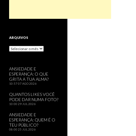
ARQUIVOS
Arquivos
ANSIEDADE E
ESPERANÇA: O QUE
GRITA A TUA ALMA?
10:57
07 AGO 2026
QUANTOS LIKES VOCÊ
PODE DAR NUMA FOTO?
10:00
29 JUL 2026
ANSIEDADE E
ESPERANÇA: QUEM É O
TEU PÚBLICO?
08:00
25 JUL 2026