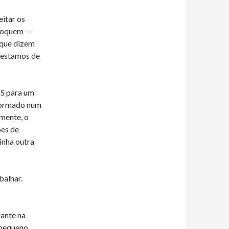
eitar os
oloquem —
 que dizem
o estamos de
SS para um
sformado num
amente, o
ões de
inha outra
balhar.
ante na
 pequeno