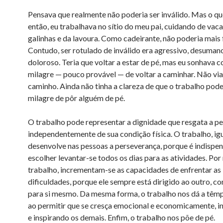
Pensava que realmente não poderia ser inválido. Mas o qu
então, eu trabalhava no sítio do meu pai, cuidando de vaca
galinhas e da lavoura. Como cadeirante, não poderia mais 
Contudo, ser rotulado de inválido era agressivo, desuman
doloroso. Teria que voltar a estar de pé, mas eu sonhava 
milagre — pouco provável — de voltar a caminhar. Não via
caminho. Ainda não tinha a clareza de que o trabalho pode
milagre de pôr alguém de pé.
O trabalho pode representar a dignidade que resgata a pe
independentemente de sua condição física. O trabalho, ig
desenvolve nas pessoas a perseverança, porque é indispen
escolher levantar-se todos os dias para as atividades. Por
trabalho, incrementam-se as capacidades de enfrentar as
dificuldades, porque ele sempre está dirigido ao outro, c
para si mesmo. Da mesma forma, o trabalho nos dá a têm
ao permitir que se cresça emocional e economicamente, i
e inspirando os demais. Enfim, o trabalho nos põe de pé.