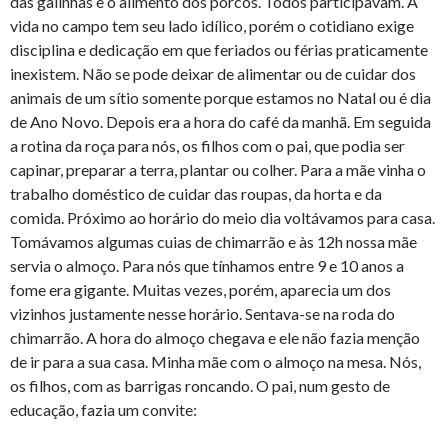
das galinhas e o alimento dos porcos. Todos participavam. A
vida no campo tem seu lado idílico, porém o cotidiano exige
disciplina e dedicação em que feriados ou férias praticamente
inexistem. Não se pode deixar de alimentar ou de cuidar dos
animais de um sítio somente porque estamos no Natal ou é dia
de Ano Novo. Depois era a hora do café da manhã. Em seguida
a rotina da roça para nós, os filhos com o pai, que podia ser
capinar, preparar a terra, plantar ou colher. Para a mãe vinha o
trabalho doméstico de cuidar das roupas, da horta e da
comida. Próximo ao horário do meio dia voltávamos para casa.
Tomávamos algumas cuias de chimarrão e às 12h nossa mãe
servia o almoço. Para nós que tínhamos entre 9 e 10 anos a
fome era gigante. Muitas vezes, porém, aparecia um dos
vizinhos justamente nesse horário. Sentava-se na roda do
chimarrão. A hora do almoço chegava e ele não fazia menção
de ir para a sua casa. Minha mãe com o almoço na mesa. Nós,
os filhos, com as barrigas roncando. O pai, num gesto de
educação, fazia um convite: