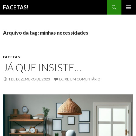
Pesquisar
FACETAS!
PULAR
MENU
PARA
PRINCI
O
CONTEÚDO
Arquivo da tag: minhas necessidades
FACETAS
JÁ QUE INSISTE…
1 DE DEZEMBRO DE 2023
DEIXE UM COMENTÁRIO